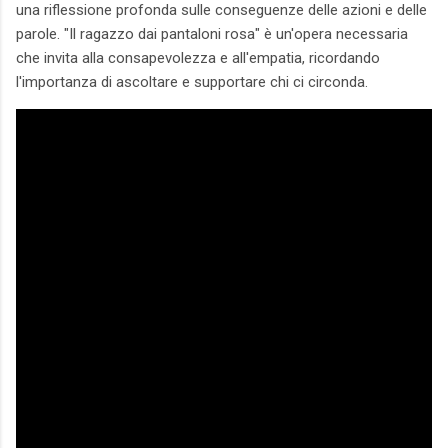
una riflessione profonda sulle conseguenze delle azioni e delle
parole. "Il ragazzo dai pantaloni rosa" è un'opera necessaria
che invita alla consapevolezza e all'empatia, ricordando
l'importanza di ascoltare e supportare chi ci circonda.