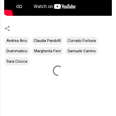
Andrea Arru
Claudia Pandolfi
Corrado Fortuna
Drammatico
Margherita Ferri
Samuele Carrino
Sara Ciocca
C
o
m
m
e
n