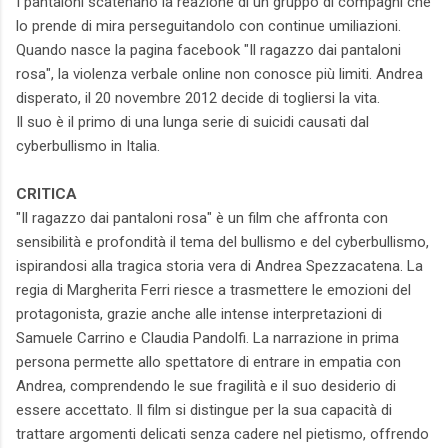
I pantaloni scatenano la reazione di un gruppo di compagni che
lo prende di mira perseguitandolo con continue umiliazioni.
Quando nasce la pagina facebook "Il ragazzo dai pantaloni
rosa", la violenza verbale online non conosce più limiti. Andrea
disperato, il 20 novembre 2012 decide di togliersi la vita.
Il suo è il primo di una lunga serie di suicidi causati dal
cyberbullismo in Italia.
CRITICA
"Il ragazzo dai pantaloni rosa" è un film che affronta con
sensibilità e profondità il tema del bullismo e del cyberbullismo,
ispirandosi alla tragica storia vera di Andrea Spezzacatena. La
regia di Margherita Ferri riesce a trasmettere le emozioni del
protagonista, grazie anche alle intense interpretazioni di
Samuele Carrino e Claudia Pandolfi. La narrazione in prima
persona permette allo spettatore di entrare in empatia con
Andrea, comprendendo le sue fragilità e il suo desiderio di
essere accettato. Il film si distingue per la sua capacità di
trattare argomenti delicati senza cadere nel pietismo, offrendo