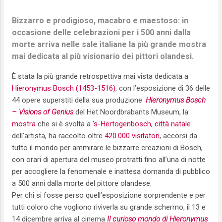
Bizzarro e prodigioso, macabro e maestoso: in
occasione delle celebrazioni per i 500 anni dalla
morte arriva nelle sale italiane la più grande mostra
mai dedicata al più visionario dei pittori olandesi.
È stata la più grande retrospettiva mai vista dedicata a
Hieronymus Bosch (1453-1516)
, con l’esposizione di 36 delle
44 opere superstiti della sua produzione.
Hieronymus Bosch
– Visions of Genius
del Het Noordbrabants Museum, la
mostra
che si è svolta a
‘s-Hertogenbosch, città natale
dell’artista, ha raccolto oltre
420.000 visitatori
, accorsi da
tutto il mondo per ammirare le bizzarre creazioni di Bosch,
con orari di apertura del museo protratti fino all’una di notte
per accogliere la fenomenale e inattesa domanda di pubblico
a 500 anni dalla morte del pittore olandese.
Per chi si fosse perso quell’esposizione sorprendente e per
tutti coloro che vogliono riviverla su grande schermo, il 13 e
14 dicembre arriva al cinema
Il curioso mondo di Hieronymus