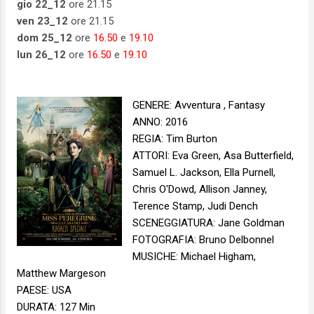
gio
22_12
ore 21.15
ven 23
_12
ore 21.15
dom 25_12
ore
16.50
e
19.10
lun
26_12
ore
16.50
e
19.10
GENERE: Avventura , Fantasy
ANNO: 2016
REGIA: Tim Burton
ATTORI: Eva Green, Asa Butterfield,
Samuel L. Jackson, Ella Purnell,
Chris O'Dowd, Allison Janney,
Terence Stamp, Judi Dench
SCENEGGIATURA: Jane Goldman
FOTOGRAFIA: Bruno Delbonnel
MUSICHE: Michael Higham,
Matthew Margeson
PAESE: USA
DURATA: 127 Min