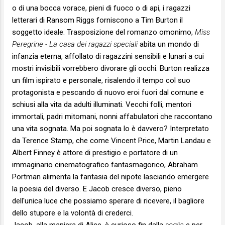
o di una bocca vorace, pieni di fuoco o di api, i ragazzi
letterari di Ransom Riggs forniscono a Tim Burton il
soggetto ideale. Trasposizione del romanzo omonimo,
Miss
Peregrine - La casa dei ragazzi speciali
abita un mondo di
infanzia eterna, affollato di ragazzini sensibili e lunari a cui
mostri invisibili vorrebbero divorare gli occhi. Burton realizza
un film ispirato e personale, risalendo il tempo col suo
protagonista e pescando di nuovo eroi fuori dal comune e
schiusi alla vita da adulti illuminati. Vecchi folli, mentori
immortali, padri mitomani, nonni affabulatori che raccontano
una vita sognata. Ma poi sognata lo è davvero? Interpretato
da Terence Stamp, che come Vincent Price, Martin Landau e
Albert Finney è attore di prestigio e portatore di un
immaginario cinematografico fantasmagorico, Abraham
Portman alimenta la fantasia del nipote lasciando emergere
la poesia del diverso. E Jacob cresce diverso, pieno
dell'unica luce che possiamo sperare di ricevere, il bagliore
dello stupore e la volontà di crederci.