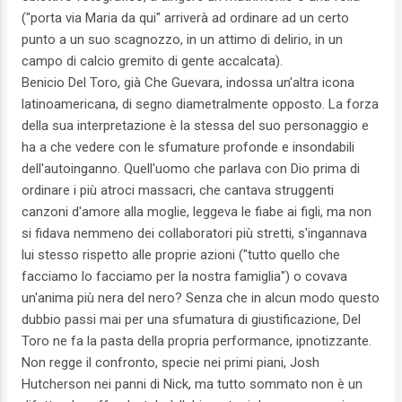
("porta via Maria da qui" arriverà ad ordinare ad un certo
punto a un suo scagnozzo, in un attimo di delirio, in un
campo di calcio gremito di gente accalcata).
Benicio Del Toro, già Che Guevara, indossa un'altra icona
latinoamericana, di segno diametralmente opposto. La forza
della sua interpretazione è la stessa del suo personaggio e
ha a che vedere con le sfumature profonde e insondabili
dell'autoinganno. Quell'uomo che parlava con Dio prima di
ordinare i più atroci massacri, che cantava struggenti
canzoni d'amore alla moglie, leggeva le fiabe ai figli, ma non
si fidava nemmeno dei collaboratori più stretti, s'ingannava
lui stesso rispetto alle proprie azioni ("tutto quello che
facciamo lo facciamo per la nostra famiglia") o covava
un'anima più nera del nero? Senza che in alcun modo questo
dubbio passi mai per una sfumatura di giustificazione, Del
Toro ne fa la pasta della propria performance, ipnotizzante.
Non regge il confronto, specie nei primi piani, Josh
Hutcherson nei panni di Nick, ma tutto sommato non è un