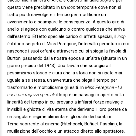
Jacob, alla maniera di Alice, è curioso fin dalla
soglia
e per
questo viene precipitato in un
loop
temporale dove non si
tratta più di riavvolgere il tempo per modificare un
avvenimento e scampare le conseguenze. A questo giro di
anello si agisce con qualcuno o contro qualcosa che arriva
dall'esterno. Effetto speciale carico di affetti speciali, il
loop
è il dono segreto di Miss Peregrine, l'intervallo perpetuo in cui
nasconde i suoi orfani e attraverso cui si spiega la favola di
Burton, passando dalla nostra epoca a un'altra (situata in un
giorno preciso del 1943). Una favola che scongiura il
pessimismo storico e giura che la storia non si ripete mai
uguale a se stessa, un'avventura che piega il tempo per
trasformarlo e moltiplicarne gli esiti. In
Miss Peregrine - La
casa dei ragazzi speciali
il loop è un passaggio aperto nella
linearità del tempo in cui provano a infilarsi forze malvagie
invisibili e ghiotte di vita eterna che derivano il loro potere da
un singolare regime alimentare: gli occhi dei bambini.
Tema ricorrente al cinema (Hitchcock, Buñuel, Pasolini), la
mutilazione dell'occhio è un attacco diretto allo spettatore,