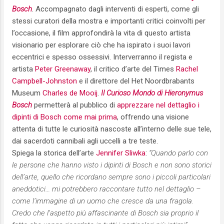
Bosch
. Accompagnato dagli interventi di esperti, come gli
stessi curatori della mostra e importanti critici coinvolti per
l’occasione, il film approfondirà la vita di questo artista
visionario per esplorare ciò che ha ispirato i suoi lavori
eccentrici e spesso ossessivi. Interverranno il regista e
artista
Peter Greenaway
, il critico d’arte del Times
Rachel
Campbell-Johnston
e il direttore del Het Noordbrabants
Museum
Charles de Mooij
.
Il Curioso Mondo di Hieronymus
Bosch
permetterà al pubblico di
apprezzare nel dettaglio i
dipinti di Bosch come mai prima
, offrendo una visione
attenta di tutte le curiosità nascoste all’interno delle sue tele,
dai sacerdoti cannibali agli uccelli a tre teste.
Spiega la storica dell’arte
Jennifer Sliwka
:
“Quando parlo con
le persone che hanno visto i dipinti di Bosch e non sono storici
dell’arte, quello che ricordano sempre sono i piccoli particolari
aneddotici… mi potrebbero raccontare tutto nel dettaglio –
come l’immagine di un uomo che cresce da una fragola.
Credo che l’aspetto più affascinante di Bosch sia proprio il