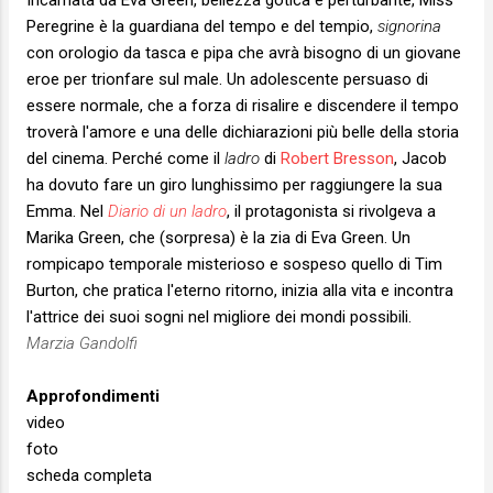
Incarnata da Eva Green, bellezza gotica e perturbante, Miss
Peregrine è la guardiana del tempo e del tempio,
signorina
con orologio da tasca e pipa che avrà bisogno di un giovane
eroe per trionfare sul male. Un adolescente persuaso di
essere normale, che a forza di risalire e discendere il tempo
troverà l'amore e una delle dichiarazioni più belle della storia
del cinema. Perché come il
ladro
di
Robert Bresson
, Jacob
ha dovuto fare un giro lunghissimo per raggiungere la sua
Emma. Nel
Diario di un ladro
, il protagonista si rivolgeva a
Marika Green, che (sorpresa) è la zia di Eva Green. Un
rompicapo temporale misterioso e sospeso quello di Tim
Burton, che pratica l'eterno ritorno, inizia alla vita e incontra
l'attrice dei suoi sogni nel migliore dei mondi possibili.
Marzia Gandolfi
Approfondimenti
video
foto
scheda completa