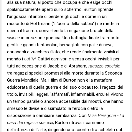
alla sua natura, al posto che occupa e che esige occhi
spalancatamente aperti sullo schermo. Burton riprende
l'angoscia infantile di perdere gli occhi e come in un
racconto di Hoffmann ("L'uomo della sabbia") ne mette in
scena il trauma, convertendo la negazione brutale della
visione
in creazione poetica. Una battaglia finale tra mostri
gentili e giganti tentacolari, bersagliati con palle di neve,
coriandoli e zucchero filato, che rende finalmente visibili al
mondo i
cattivi
. Cattivi carnivori e senza occhi, invisibili per
tutti ad eccezione di Jacob e di Abraham,
ragazzo speciale
tra ragazzi speciali promessi alla morte durante la Seconda
Guerra Mondiale. Ma il film di Burton non è la metafora
edulcorata di quella guerra e del suo olocausto. I ragazzi del
titolo, invisibili, leggeri, 'affamati', infiammabili, erculei, vivono
un tempo parallelo ancora accessibile dai mostri, che hanno
smesso le divise e dissimulato la ferocia dietro la
disposizione a cambiare sembianza. Con
Miss Peregrine - La
casa dei ragazzi speciali
, Burton ritrova il cammino
dell'infanzia dell'arte, dirigendo uno scontro tra scheletri col