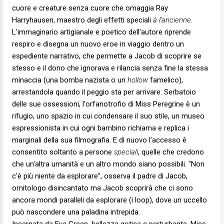
cuore e creature senza cuore che omaggia Ray
Harryhausen, maestro degli effetti speciali
à l'ancienne
.
L'immaginario artigianale e poetico dell'autore riprende
respiro e disegna un nuovo eroe in viaggio dentro un
espediente narrativo, che permette a Jacob di scoprire se
stesso e il dono che ignorava e rilancia senza fine la stessa
minaccia (una bomba nazista o un
hollow
famelico),
arrestandola quando il peggio sta per arrivare. Serbatoio
delle sue ossessioni, l'orfanotrofio di Miss Peregrine è un
rifugio, uno spazio in cui condensare il suo stile, un museo
espressionista in cui ogni bambino richiama e replica i
marginali della sua filmografia. E di nuovo l'accesso è
consentito soltanto a persone
speciali
, quelle che credono
che un'altra umanità e un altro mondo siano possibili. "Non
c'è più niente da esplorare", osserva il padre di Jacob,
ornitologo disincantato ma Jacob scoprirà che ci sono
ancora mondi paralleli da esplorare (i loop), dove un uccello
può nascondere una paladina intrepida.