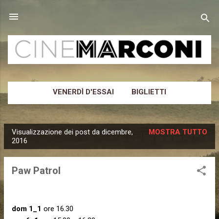
Passa ai contenuti principali
VENERDÌ D'ESSAI
BIGLIETTI
CINEMA MARCONI
ALTRO…
NEWSLETTER
Visualizzazione dei post da dicembre,
MOSTRA TUTTO
P
2016
o
s
Paw Patrol
t
dom 1_1
ore 16.30