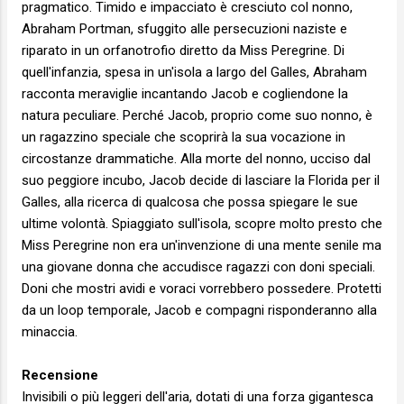
pragmatico. Timido e impacciato è cresciuto col nonno,
Abraham Portman, sfuggito alle persecuzioni naziste e
riparato in un orfanotrofio diretto da Miss Peregrine. Di
quell'infanzia, spesa in un'isola a largo del Galles, Abraham
racconta meraviglie incantando Jacob e cogliendone la
natura peculiare. Perché Jacob, proprio come suo nonno, è
un ragazzino speciale che scoprirà la sua vocazione in
circostanze drammatiche. Alla morte del nonno, ucciso dal
suo peggiore incubo, Jacob decide di lasciare la Florida per il
Galles, alla ricerca di qualcosa che possa spiegare le sue
ultime volontà. Spiaggiato sull'isola, scopre molto presto che
Miss Peregrine non era un'invenzione di una mente senile ma
una giovane donna che accudisce ragazzi con doni speciali.
Doni che mostri avidi e voraci vorrebbero possedere. Protetti
da un loop temporale, Jacob e compagni risponderanno alla
minaccia.
Recensione
Invisibili o più leggeri dell'aria, dotati di una forza gigantesca