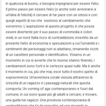
in qualcosa di buono, e bisogna impegnarsi per essere felici.
Il primo passo per essere felici (o anche solo avvicinarsi a
un'idea di felicità) è cercare di far pace con se stessi e con
quegli aspetti di noi che esistono al cambiamento che
vorremmo. L’aspirazione di questo progetto è che possa
essere divertente per il suo passo di commedia e colori
vividi, in un nord Italia ricco di contraddizioni, investito da un
presente fatto di economia e speculazioni a cui l’umanità e i
sentimenti dei personaggi non si adattano, rimanendo ricchi
di un carattere personale e identificativo. Viviamo in un
momento in cui si avverte che le risorse stanno finendo, i
cambiamenti sono forti e le certezze quasi nulle. Ma è anche
il momento in cui, più che mai, esce tutto il nostro spirito di
sopravvivenza. Un’avventura corale vissuta attraverso la
crescita di un ragazzo e i passaggi naturali che questa
comporta. Un coming of age contemporaneo e fuori dal
comune, in cui sono quasi più gli adulti a cercare, e trovare,
una guida nei ragazzi. Una provincia contemporanea di
contraddizioni che fa da specchio ad una gioventù in