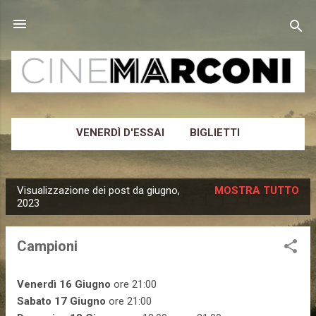
Passa ai contenuti principali
VENERDÌ D'ESSAI
BIGLIETTI
CINEMA MARCONI
ALTRO…
NEWSLETTER
Visualizzazione dei post da giugno,
MOSTRA TUTTO
P
2023
o
s
Campioni
t
Venerdì 16 Giugno
ore 21:00
Sabato 17 Giugno
ore 21:00