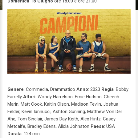
Domenica 18 Giugno
ore 18:00 e ore 21:00
Genere
: Commedia, Drammatico
Anno
: 2023
Regia
: Bobby
Farrelly
Attori
: Woody Harrelson, Ernie Hudson, Cheech
Marin, Matt Cook, Kaitlin Olson, Madison Tevlin, Joshua
Felder, Kevin Iannucci, Ashton Gunning, Matthew Von Der
Ahe, Tom Sinclair, James Day Keith, Alex Hintz, Casey
Metcalfe, Bradley Edens, Alicia Johnston
Paese
: USA
Durata
: 124 min