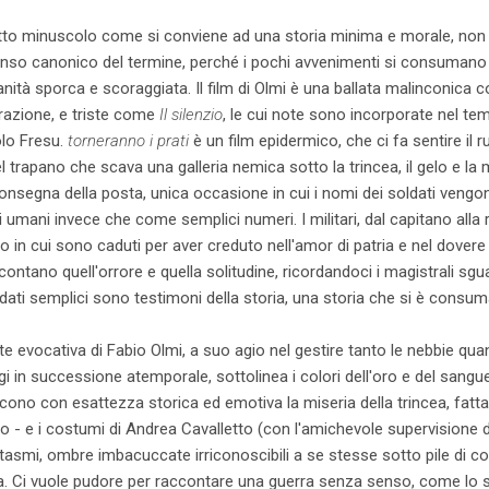
tutto minuscolo come si conviene ad una storia minima e morale, non 
so canonico del termine, perché i pochi avvenimenti si consumano 
nità sporca e scoraggiata. Il film di Olmi è una ballata malinconica 
razione, e triste come
Il silenzio
, le cui note sono incorporate nel t
lo Fresu.
torneranno i prati
è un film epidermico, che ci fa sentire il r
el trapano che scava una galleria nemica sotto la trincea, il gelo e la
consegna della posta, unica occasione in cui i nomi dei soldati vengo
mani invece che come semplici numeri. I militari, dal capitano alla r
no in cui sono caduti per aver creduto nell'amor di patria e nel dovere 
ontano quell'orrore e quella solitudine, ricordandoci i magistrali sg
dati semplici sono testimoni della storia, una storia che si è consumat
evocativa di Fabio Olmi, a suo agio nel gestire tanto le nebbie quanto
gi in successione atemporale, sottolinea i colori dell'oro e del sangue
cono con esattezza storica ed emotiva la miseria della trincea, fatta 
io - e i costumi di Andrea Cavalletto (con l'amichevole supervisione di
ntasmi, ombre imbacuccate irriconoscibili a se stesse sotto pile di 
sa. Ci vuole pudore per raccontare una guerra senza senso, come lo so