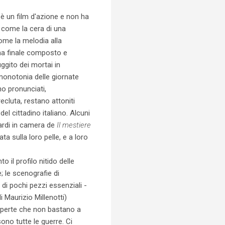
è un film d'azione e non ha
come la cera di una
come la melodia alla
ema finale composto e
uggito dei mortai in
 monotonia delle giornate
no pronunciati,
ecluta, restano attoniti
del cittadino italiano. Alcuni
uardi in camera de
Il mestiere
a sulla loro pelle, e a loro
 il profilo nitido delle
; le scenografie di
di pochi pezzi essenziali -
 Maurizio Millenotti)
coperte che non bastano a
no tutte le guerre. Ci