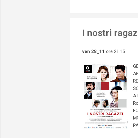
I nostri ragaz
ven 28_11
ore 21.15
GE
AN
RE
SC
AT
Ro
FO
MO
PA