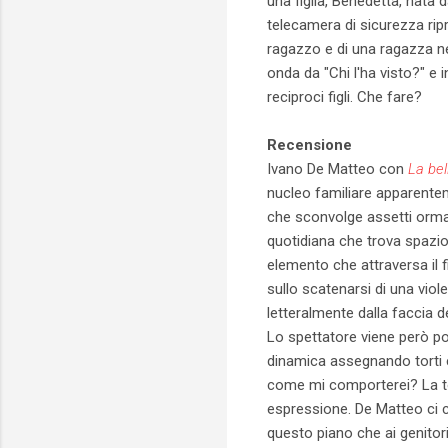
una figlia, Benedetta, nata
telecamera di sicurezza ripr
ragazzo e di una ragazza n
onda da "Chi l'ha visto?" e 
reciproci figli. Che fare?
Recensione
Ivano De Matteo con
La bel
nucleo familiare apparente
che sconvolge assetti ormai 
quotidiana che trova spazio
elemento che attraversa il f
sullo scatenarsi di una viol
letteralmente dalla faccia d
Lo spettatore viene però pos
dinamica assegnando torti 
come mi comporterei? La tot
espressione. De Matteo ci c
questo piano che ai genitori