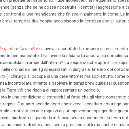
 da un precedente matrimonio. I due adolescenti si frequentano spes
ende (senza che se ne possa ricostruire l'identità) l'aggressione a ca
ei confronti di una mendicante che finisce inizialmente in coma. Le
in breve tempo le due coppie acquisiscono la certezza che gli autori d
la gente
e
Gli equilibristi
aveva raccontato l'irrompere di un elemento 
mente ben assestato. Ora invece la sfida si fa ancora più complessa
consolidati irrompe dall'interno? La sequenza che apre il film appartie
 nella cronaca o nei Tg specializzati in disgrazie, finendo col colloc
ilm (il chirurgo si occupa di una delle vittime) ma soprattutto come o
enza incontrollata mirante a risolvere in tempi brevi qualsiasi questi
ella Terra ciò che rischia di rappresentare un pericolo.
to in una condizione di estraneità al fatto che gli viene consentito d
e ragioni. È quanto accade dopo che invece l'accaduto costringe og
ale amoralità dei due ragazzi ci può spaventare spingendoci quasi a 
hiede piuttosto di guardarla in faccia senza nascondere la testa sot
 viene chiesto di intervenire, senza prediche inutili ma anche senza 