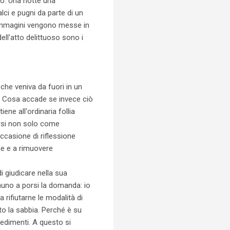
so. Una notte una
lci e pugni da parte di un
 immagini vengono messe in
ell'atto delittuoso sono i
che veniva da fuori in un
. Cosa accade se invece ciò
ne all'ordinaria follia
arsi non solo come
ccasione di riflessione
one e a rimuovere
i giudicare nella sua
nuno a porsi la domanda: io
rifiutarne le modalità di
to la sabbia. Perché è su
cedimenti. A questo si