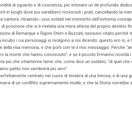
fondità di sguardo e di coscienza, per intonare un de profundis dedic
ti in luoghi dove poi sarebbero ricresciuti i prati, cancellando la mem
 si fa cantore, ritraendo i suoi soldati nel momento dell'estrema consa
 di posizione che si è rivelata una mera attesa del proprio destino fin
ezione di Remarque e Rigoni Stern e Buzzati, nessuno citato perché tut
ncubo i cui personaggi si rivolgono a noi dicendo: questo ero io, e l
 della mia memoria, e che porti con te il mio messaggio. Perché "an
ro la morte che hanno conosciuto", e se il piccolo Ermanno ricorda i 
ista più che ottantenne teme che, come dice un soldato, "di quel che 
biamo patito non sembrerà più vero".
erfettamente centrato nel cuore di tenebra di una trincea, e di una guer
onaca di un conflitto supremamente inutile, e che la Storia vorrebbe