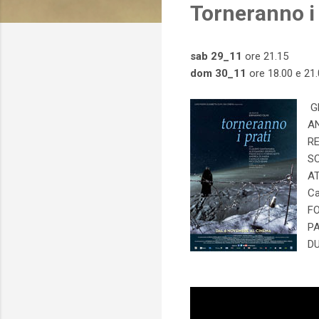
Torneranno i 
t
sab 29_11
ore 21.15
dom 30_11
ore 18.00 e 21
G
AN
RE
SC
AT
Ca
FO
PA
DU