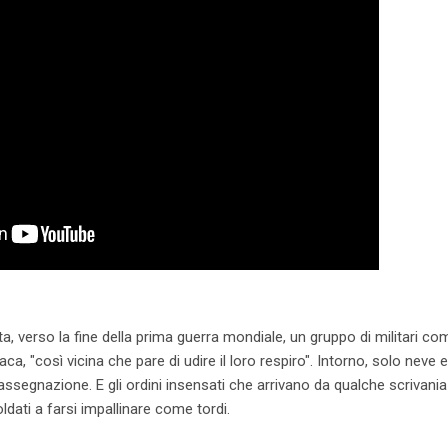
, verso la fine della prima guerra mondiale, un gruppo di militari co
aca, "così vicina che pare di udire il loro respiro". Intorno, solo neve e 
rassegnazione. E gli ordini insensati che arrivano da qualche scrivania 
dati a farsi impallinare come tordi.