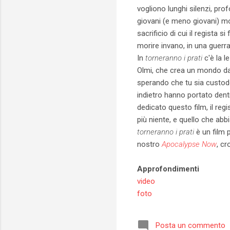
vogliono lunghi silenzi, pro
giovani (e meno giovani) mor
sacrificio di cui il regista
morire invano, in una guerra
In
torneranno i prati
c'è la l
Olmi, che crea un mondo da i
sperando che tu sia custode
indietro hanno portato dent
dedicato questo film, il reg
più niente, e quello che ab
torneranno i prati
è un film p
nostro
Apocalypse Now
, cr
Approfondimenti
video
foto
Posta un commento