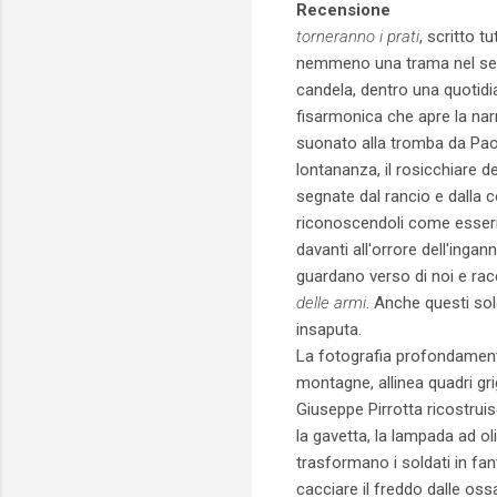
Recensione
torneranno i prati
, scritto 
nemmeno una trama nel sen
candela, dentro una quotidia
fisarmonica che apre la nar
suonato alla tromba da Pao
lontananza, il rosicchiare d
segnate dal rancio e dalla 
riconoscendoli come esseri u
davanti all'orrore dell'ingan
guardano verso di noi e racc
delle armi
. Anche questi sol
insaputa.
La fotografia profondamente 
montagne, allinea quadri gri
Giuseppe Pirrotta ricostruis
la gavetta, la lampada ad ol
trasformano i soldati in fa
cacciare il freddo dalle os