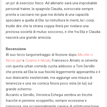
un po' di esercizio fisico. Ad allenarlo sarà una improbabile
personal trainer, la spagnola Claudia, sciroccata sempre
pronta a cacciarsi nei guai ma dotata di una capacità
speculare a quella di Elia: lui ristruttura le menti, lei i corpi.
Inutile dire che la strana coppia finirà per rivelarsi una
preziosa società di mutuo soccorso, e che fra Elia e Claudia
nascerà una grande amicizia.
Recensione
Al suo terzo lungometraggio di finzione dopo
Ma che ci
faccio qui!
e
Cosimo e Nicole
, Francesco Amato si cimenta
con questa urban comedy cucita addosso a Toni Servillo
che presta ad Elia la sua fisicità leggermente appesantita e il
suo disincanto esistenziale, ma aggiunge una misura di
tenerezza e una vis comica finora poco vista (in lui) sul
grande schermo.
Accanto a Servillo, Veronica Echegui sembra un tricche
tracche in perenne scoppiettio, sempre eccessiva e
rumorosa, ma occasionalmente capace di un'introspezione