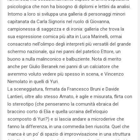
psicologica che non ha bisogno di diplomi e lettini da analisi.
Intorno a loro si sviluppa una galleria di personaggi minori
capitanata da Carla Signoris nel ruolo di Giovanna,
campionessa di saggezza e di ironia: galleria che trova la
sua espressione comica più alta in Luca Marinelli, ormai
consacrato nell'olimpo degli interpreti più versatili del grande
schermo nazionale, qui nei panni del patetico Ettore, un
buono a nulla malinconico e balbuziente. Nota di merito
anche per Giulio Beranek nei panni di un calciatore che
avremmo voluto vedere più spesso in scena, e Vincenzo
Nemolato in quelli di Yuri.
La sceneggiatura, firmata da Francesco Bruni e Davide
Lantieri, oltre allo stesso Amato, è agile e misurata, flirta con
lo stereotipo (che penseranno la comunità ebraica del
braccino corto di Elia e quella ucraina dell'eloquio
scomposto di Yuri?) e si lascia andare a microderive che
fanno la differenza, in una commedia ben riuscita. Quel che
manca è un po' di spazio di improvvisazione in una struttura