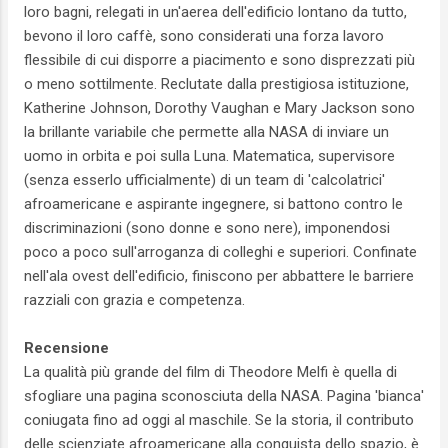
loro bagni, relegati in un'aerea dell'edificio lontano da tutto,
bevono il loro caffè, sono considerati una forza lavoro
flessibile di cui disporre a piacimento e sono disprezzati più
o meno sottilmente. Reclutate dalla prestigiosa istituzione,
Katherine Johnson, Dorothy Vaughan e Mary Jackson sono
la brillante variabile che permette alla NASA di inviare un
uomo in orbita e poi sulla Luna. Matematica, supervisore
(senza esserlo ufficialmente) di un team di 'calcolatrici'
afroamericane e aspirante ingegnere, si battono contro le
discriminazioni (sono donne e sono nere), imponendosi
poco a poco sull'arroganza di colleghi e superiori. Confinate
nell'ala ovest dell'edificio, finiscono per abbattere le barriere
razziali con grazia e competenza.
Recensione
La qualità più grande del film di Theodore Melfi è quella di
sfogliare una pagina sconosciuta della NASA. Pagina 'bianca'
coniugata fino ad oggi al maschile. Se la storia, il contributo
delle scienziate afroamericane alla conquista dello spazio, è