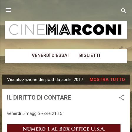
Passa ai contenuti principali
VENERDÌ D'ESSAI
BIGLIETTI
CINEMA MARCONI
ALTRO…
NEWSLETTER
Visualizzazione dei post da aprile, 2017
MOSTRA TUTTO
P
o
IL DIRITTO DI CONTARE
s
t
venerdì 5 maggio - ore 21.15