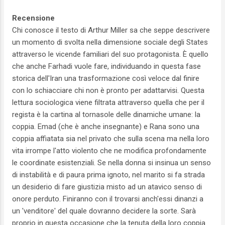
Recensione
Chi conosce il testo di Arthur Miller sa che seppe descrivere
un momento di svolta nella dimensione sociale degli States
attraverso le vicende familiari del suo protagonista. È quello
che anche Farhadi vuole fare, individuando in questa fase
storica dell'Iran una trasformazione così veloce dal finire
con lo schiacciare chi non è pronto per adattarvisi. Questa
lettura sociologica viene filtrata attraverso quella che per il
regista è la cartina al tornasole delle dinamiche umane: la
coppia. Emad (che è anche insegnante) e Rana sono una
coppia affiatata sia nel privato che sulla scena ma nella loro
vita irrompe l'atto violento che ne modifica profondamente
le coordinate esistenziali. Se nella donna si insinua un senso
di instabilità e di paura prima ignoto, nel marito si fa strada
un desiderio di fare giustizia misto ad un atavico senso di
onore perduto. Finiranno con il trovarsi anch'essi dinanzi a
un 'venditore' del quale dovranno decidere la sorte. Sarà
proprio in questa occasione che la tenuta della loro coppia