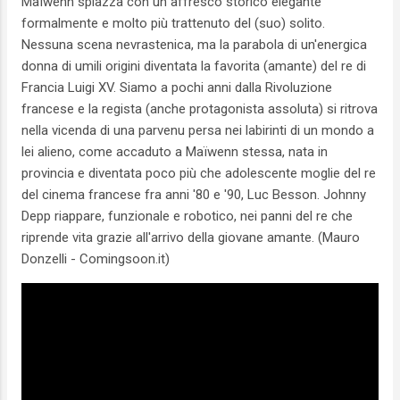
Maïwenn spiazza con un affresco storico elegante
formalmente e molto più trattenuto del (suo) solito.
Nessuna scena nevrastenica, ma la parabola di un'energica
donna di umili origini diventata la favorita (amante) del re di
Francia Luigi XV. Siamo a pochi anni dalla Rivoluzione
francese e la regista (anche protagonista assoluta) si ritrova
nella vicenda di una parvenu persa nei labirinti di un mondo a
lei alieno, come accaduto a Maïwenn stessa, nata in
provincia e diventata poco più che adolescente moglie del re
del cinema francese fra anni '80 e '90, Luc Besson. Johnny
Depp riappare, funzionale e robotico, nei panni del re che
riprende vita grazie all'arrivo della giovane amante. (Mauro
Donzelli - Comingsoon.it)