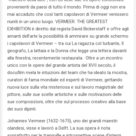
provenienti da paesi di tutto il mondo. Prima di oggi non era
mai accaduto che così tanti capolavori di Vermeer venissero
riuniti in un unico luogo. VERMEER. THE GREATEST
EXHIBITION è diretto dal regista David Bickerstaff e offre agli
amanti dell’arte la possibilità di ammirare su grande schermo
i capolavori di Vermeer – tra cui La ragazza col turbante, Il
geografo, La lattaia e la Donna che legge una lettera davanti
alla finestra, recentemente restaurata. Oltre a un incontro
unico con le opere del grande artista del XVII secolo, il
docufilm rivela le intuizioni del team che ha ideato la mostra,
curatori di fama mondiale ed esperti di Vermeer, gettando
nuova luce sulla vita misteriosa e sul lavoro magistrale del
pittore, sulle sue scelte artistiche e sulle motivazioni delle
sue composizioni, oltre che sul processo creativo alla base
dei suoi dipinti.
Johannes Vermeer (1632-1675), uno dei grandi maestri
olandesi, visse e lavorò a Delft. La sua opera è nota
soprattutto per le tranquille e introspettive scene d’interni,