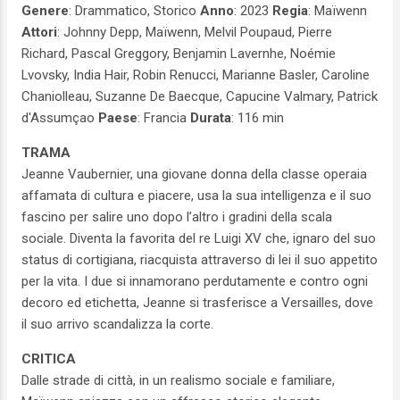
Genere
: Drammatico, Storico
Anno
: 2023
Regia
: Maïwenn
Attori
: Johnny Depp, Maïwenn, Melvil Poupaud, Pierre
Richard, Pascal Greggory, Benjamin Lavernhe, Noémie
Lvovsky, India Hair, Robin Renucci, Marianne Basler, Caroline
Chaniolleau, Suzanne De Baecque, Capucine Valmary, Patrick
d'Assumçao
Paese
: Francia
Durata
: 116 min
TRAMA
Jeanne Vaubernier, una giovane donna della classe operaia
affamata di cultura e piacere, usa la sua intelligenza e il suo
fascino per salire uno dopo l’altro i gradini della scala
sociale. Diventa la favorita del re Luigi XV che, ignaro del suo
status di cortigiana, riacquista attraverso di lei il suo appetito
per la vita. I due si innamorano perdutamente e contro ogni
decoro ed etichetta, Jeanne si trasferisce a Versailles, dove
il suo arrivo scandalizza la corte.
CRITICA
Dalle strade di città, in un realismo sociale e familiare,