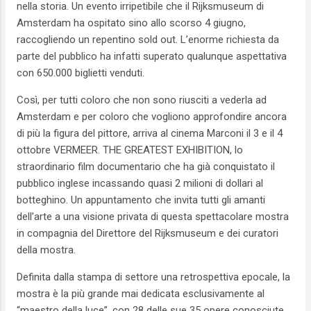
nella storia. Un evento irripetibile che il Rijksmuseum di
Amsterdam ha ospitato sino allo scorso 4 giugno,
raccogliendo un repentino sold out. L’enorme richiesta da
parte del pubblico ha infatti superato qualunque aspettativa
con 650.000 biglietti venduti.
Così, per tutti coloro che non sono riusciti a vederla ad
Amsterdam e per coloro che vogliono approfondire ancora
di più la figura del pittore, arriva al cinema Marconi il 3 e il 4
ottobre VERMEER. THE GREATEST EXHIBITION, lo
straordinario film documentario che ha già conquistato il
pubblico inglese incassando quasi 2 milioni di dollari al
botteghino. Un appuntamento che invita tutti gli amanti
dell’arte a una visione privata di questa spettacolare mostra
in compagnia del Direttore del Rijksmuseum e dei curatori
della mostra.
Definita dalla stampa di settore una retrospettiva epocale, la
mostra è la più grande mai dedicata esclusivamente al
“maestro della luce”, con 28 delle sue 35 opere conosciute