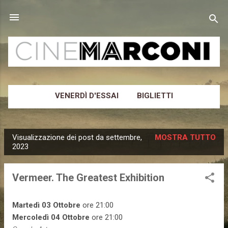
Passa ai contenuti principali
VENERDÌ D'ESSAI
BIGLIETTI
CINEMA MARCONI
ALTRO…
NEWSLETTER
Visualizzazione dei post da settembre,
MOSTRA TUTTO
P
2023
o
s
Vermeer. The Greatest Exhibition
t
Martedì 03 Ottobre
ore 21:00
Mercoledì 04 Ottobre
ore 21:00