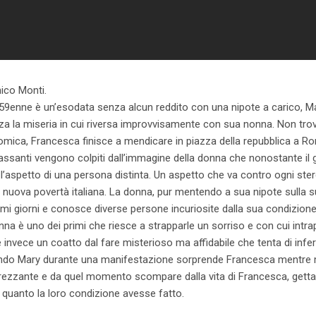
ico Monti.
59enne è un’esodata senza alcun reddito con una nipote a carico, M
za la miseria in cui riversa improvvisamente con sua nonna. Non tro
mica, Francesca finisce a mendicare in piazza della repubblica a Ro
 I passanti vengono colpiti dall’immagine della donna che nonostante 
’aspetto di una persona distinta. Un aspetto che va contro ogni ster
 nuova povertà italiana. La donna, pur mentendo a sua nipote sulla su
imi giorni e conosce diverse persone incuriosite dalla sua condizione
a è uno dei primi che riesce a strapparle un sorriso e con cui intra
invece un coatto dal fare misterioso ma affidabile che tenta di infer
ndo Mary durante una manifestazione sorprende Francesca mentre 
prezzante e da quel momento scompare dalla vita di Francesca, gett
i quanto la loro condizione avesse fatto.