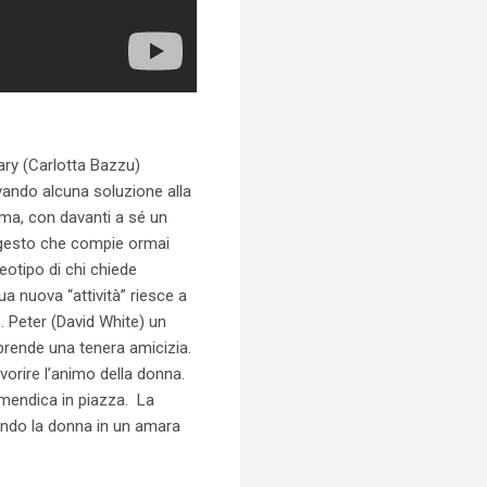
ary (Carlotta Bazzu)
vando alcuna soluzione alla
ma, con davanti a sé un
il gesto che compie ormai
eotipo di chi chiede
a nuova “attività” riesce a
. Peter (David White) un
prende una tenera amicizia.
vorire l’animo della donna.
mendica in piazza. La
ando la donna in un amara