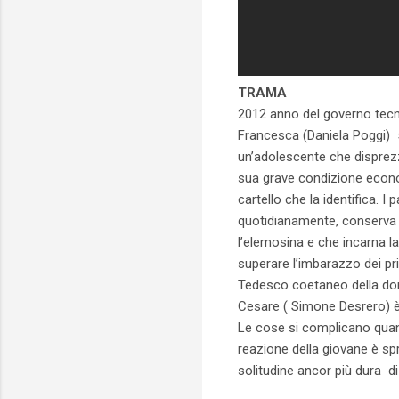
TRAMA
2012 anno del governo tecn
Francesca (Daniela Poggi) 
un’adolescente che disprez
sua grave condizione econo
cartello che la identifica.
quotidianamente, conserva l
l’elemosina e che incarna la
superare l’imbarazzo dei pr
Tedesco coetaneo della donn
Cesare ( Simone Desrero) è 
Le cose si complicano qua
reazione della giovane è s
solitudine ancor più dura d