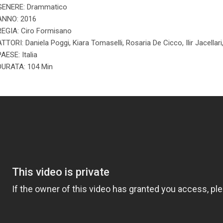
GENERE: Drammatico
ANNO: 2016
REGIA: Ciro Formisano
ATTORI: Daniela Poggi, Kiara Tomaselli, Rosaria De Cicco, Ilir Jacellar
PAESE: Italia
DURATA: 104 Min