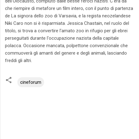
dell'Olocausto, compiuto dalle bestie feroci nazisti. C'era da
che riempire di metafore un film intero, con il punto di partenza
de La signora dello zoo di Varsavia, e la regista neozelandese
Niki Caro non si è risparmiata. Jessica Chastain, nel ruolo del
titolo, si trova a convertire l'amato zoo in rifugio per gli ebrei
perseguitati durante l'occupazione nazista della capitale
polacca. Occasione mancata, polpettone convenzionale che
commuoverà gli amanti del genere e degli animali, lasciando
freddi gli altri.
cineforum
C
o
m
m
e