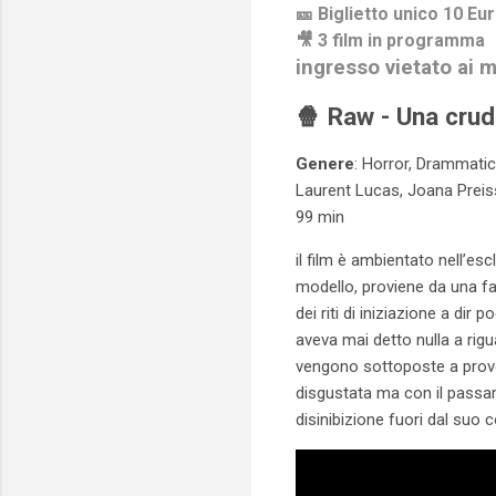
🎫 Biglietto unico 10 Eu
🎥 3 film in programma
ingresso vietato ai m
🍿
Raw - Una crud
Genere
: Horror, Drammati
Laurent Lucas, Joana Preiss
99 min
il film è ambientato nell’es
modello, proviene da una fa
dei riti di iniziazione a dir
aveva mai detto nulla a rig
vengono sottoposte a prove 
disgustata ma con il passar
disinibizione fuori dal suo c