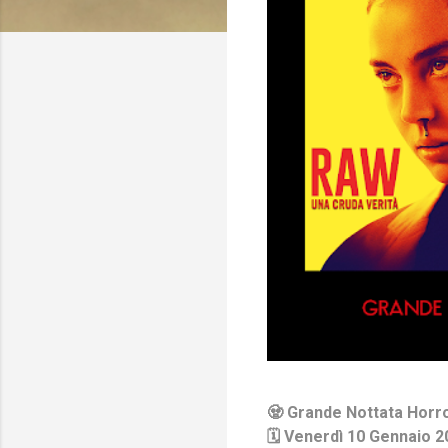
🧟 Grande Nottata Horro
🗓️ Venerdì 10 Gennaio 2