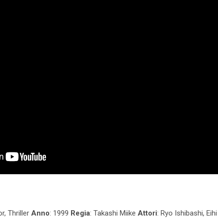
, Thriller
Anno
: 1999
Regia
: Takashi Miike
Attori
: Ryo Ishibashi, Eih