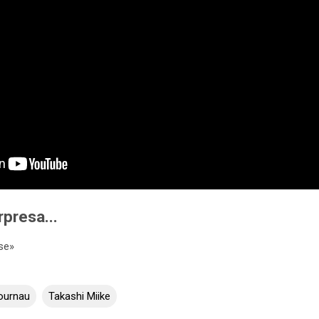
rpresa...
se»
ournau
Takashi Miike