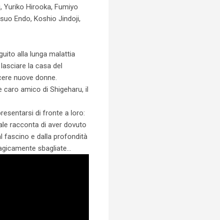
i, Yuriko Hirooka, Fumiyo
suo Endo, Koshio Jindoji,
uito alla lunga malattia
 lasciare la casa del
scere nuove donne.
caro amico di Shigeharu, il
resentarsi di fronte a loro:
ale racconta di aver dovuto
al fascino e dalla profondità
tragicamente sbagliate…