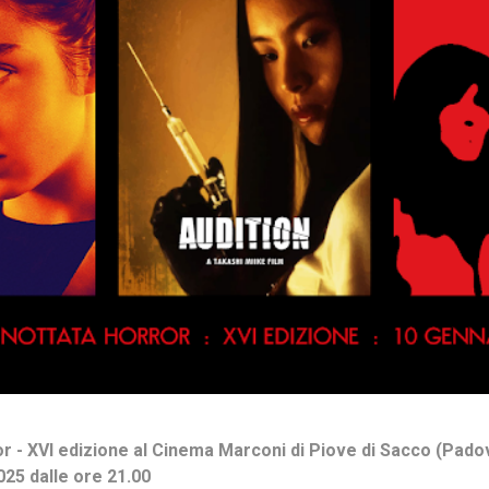
r - XVI edizione al Cinema Marconi di Piove di Sacco (Pado
025 dalle ore 21.00