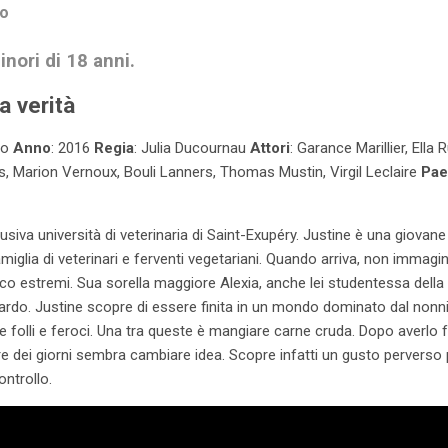
ro
inori di 18 anni.
a verità
co
Anno
: 2016
Regia
: Julia Ducournau
Attori
: Garance Marillier, Ella
, Marion Vernoux, Bouli Lanners, Thomas Mustin, Virgil Leclaire
Pae
clusiva università di veterinaria di Saint-Exupéry. Justine è una giova
miglia di veterinari e ferventi vegetariani. Quando arriva, non immagi
 poco estremi. Sua sorella maggiore Alexia, anche lei studentessa della 
uardo. Justine scopre di essere finita in un mondo dominato dal nonn
folli e feroci. Una tra queste è mangiare carne cruda. Dopo averlo f
e dei giorni sembra cambiare idea. Scopre infatti un gusto perverso 
ontrollo.