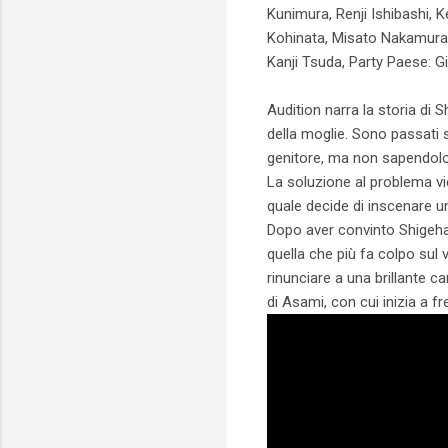
Kunimura, Renji Ishibashi, K
Kohinata, Misato Nakamura,
Kanji Tsuda, Party Paese: 
Audition narra la storia di
della moglie. Sono passati se
genitore, ma non sapendolo 
La soluzione al problema v
quale decide di inscenare un'
Dopo aver convinto Shigeharu 
quella che più fa colpo sul
rinunciare a una brillante c
di Asami, con cui inizia a f