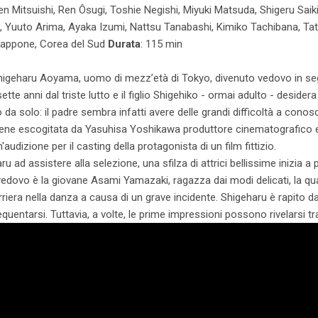
en Mitsuishi, Ren Ôsugi, Toshie Negishi, Miyuki Matsuda, Shigeru Saik
 Yuuto Arima, Ayaka Izumi, Nattsu Tanabashi, Kimiko Tachibana, Tat
Giappone, Corea del Sud
Durata
: 115 min
 Shigeharu Aoyama, uomo di mezz’età di Tokyo, divenuto vedovo in seg
tte anni dal triste lutto e il figlio Shigehiko - ormai adulto - desidera
da solo: il padre sembra infatti avere delle grandi difficoltà a cono
iene escogitata da Yasuhisa Yoshikawa produttore cinematografico e 
audizione per il casting della protagonista di un film fittizio.
ad assistere alla selezione, una sfilza di attrici bellissime inizia a p
 vedovo è la giovane Asami Yamazaki, ragazza dai modi delicati, la qu
arriera nella danza a causa di un grave incidente. Shigeharu è rapito d
requentarsi. Tuttavia, a volte, le prime impressioni possono rivelarsi 