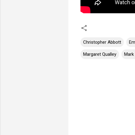
Christopher Abbott
Em
Margaret Qualley
Mark 
C
o
m
m
e
n
t
i