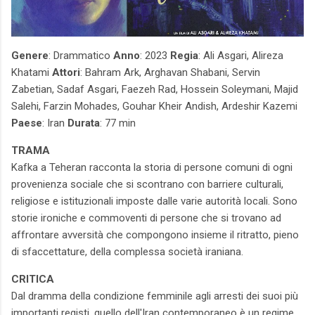
Genere
: Drammatico
Anno
: 2023
Regia
: Ali Asgari, Alireza
Khatami
Attori
: Bahram Ark, Arghavan Shabani, Servin
Zabetian, Sadaf Asgari, Faezeh Rad, Hossein Soleymani, Majid
Salehi, Farzin Mohades, Gouhar Kheir Andish, Ardeshir Kazemi
Paese
: Iran
Durata
: 77 min
TRAMA
Kafka a Teheran racconta la storia di persone comuni di ogni
provenienza sociale che si scontrano con barriere culturali,
religiose e istituzionali imposte dalle varie autorità locali. Sono
storie ironiche e commoventi di persone che si trovano ad
affrontare avversità che compongono insieme il ritratto, pieno
di sfaccettature, della complessa società iraniana.
CRITICA
Dal dramma della condizione femminile agli arresti dei suoi più
importanti registi, quello dell'Iran contemporaneo è un regime