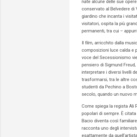
nate alcune delle sue opere
conservato al Belvedere di 
giardino che incanta i visit
visitatori, ospita la più gra
permanenti, tra cui – appunt
Il film, arricchito dalla mus
composizioni luce calda e p
voce del Secessionismo vien
pensiero di Sigmund Freud, 
interpretare i diversi livel
trasformarsi, tra le altre co
studenti da Pechino a Boston
secolo, quando un nuovo mon
Come spiega la regista Ali 
popolari di sempre. È citata
Bacio diventa così familiar
racconta uno degli intervist
esattamente da quell’artist