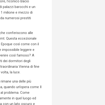
re, l’iconico Bacio
i palazzi barocchi e un
o 1 milione e mezzo di
e da numerosi prestiti
, che conferiscono alle
Klimt. Questa eccezionale
le Epoque così come con il
e impossibile leggere e
 divenire così famoso? A
ti dei dormitori degli
traordinaria Vienna di fine
olta, la luce.
 rimane una delle più
avia, quando un’opera come Il
o al problema. Come
tamente in quel luogo ed
ma con un lato oscuro e