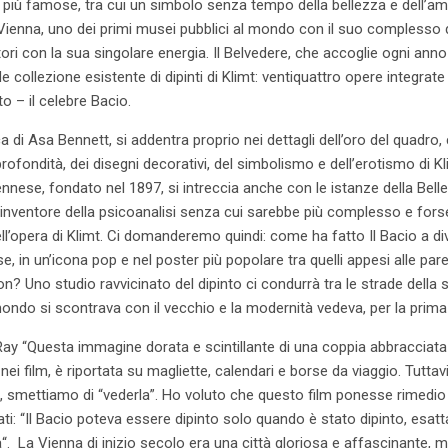
 più famose, tra cui un simbolo senza tempo della bellezza e dell’amo
Vienna, uno dei primi musei pubblici al mondo con il suo complesso d
atori con la sua singolare energia. Il Belvedere, che accoglie ogni ann
nde collezione esistente di dipinti di Klimt: ventiquattro opere integrat
o – il celebre Bacio.
ica di Asa Bennett, si addentra proprio nei dettagli dell’oro del quadro
rofondità, dei disegni decorativi, del simbolismo e dell’erotismo di 
nese, fondato nel 1897, si intreccia anche con le istanze della Bel
inventore della psicoanalisi senza cui sarebbe più complesso e fors
li dell’opera di Klimt. Ci domanderemo quindi: come ha fatto Il Bacio a
se, in un’icona pop e nel poster più popolare tra quelli appesi alle pare
? Uno studio ravvicinato del dipinto ci condurrà tra le strade della s
do si scontrava con il vecchio e la modernità vedeva, per la prima v
Ray “Questa immagine dorata e scintillante di una coppia abbracciata
 nei film, è riportata su magliette, calendari e borse da viaggio. Tutt
e, smettiamo di “vederla”. Ho voluto che questo film ponesse rimedi
ati: “Il Bacio poteva essere dipinto solo quando è stato dipinto, esat
a“. La Vienna di inizio secolo era una città gloriosa e affascinante, 