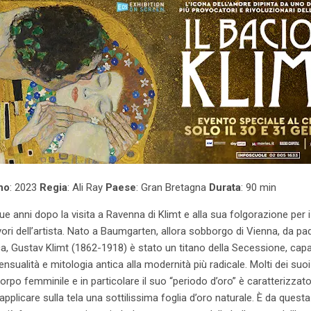
no
: 2023
Regia
: Ali Ray
Paese
: Gran Bretagna
Durata
: 90 min
ue anni dopo la visita a Ravenna di Klimt e alla sua folgorazione per i
vori dell’artista. Nato a Baumgarten, allora sobborgo di Vienna, da p
ca, Gustav Klimt (1862-1918) è stato un titano della Secessione, cap
ualità e mitologia antica alla modernità più radicale. Molti dei suoi
 corpo femminile e in particolare il suo “periodo d’oro” è caratterizza
applicare sulla tela una sottilissima foglia d’oro naturale. È da quest