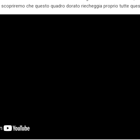
ilm scopriremo che questo quadro dorato riecheggia proprio tutte ques