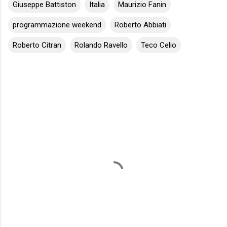
Giuseppe Battiston
Italia
Maurizio Fanin
programmazione weekend
Roberto Abbiati
Roberto Citran
Rolando Ravello
Teco Celio
C
o
m
m
e
n
t
i