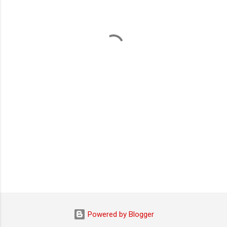
m
e
n
t
i
Powered by Blogger