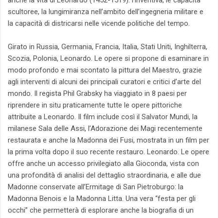
anche la vita di Leonardo (1452-1519): l’inventiva, le capacità
scultoree, la lungimiranza nell’ambito dell’ingegneria militare e
la capacità di districarsi nelle vicende politiche del tempo.
Girato in Russia, Germania, Francia, Italia, Stati Uniti, Inghilterra,
Scozia, Polonia, Leonardo. Le opere si propone di esaminare in
modo profondo e mai scontato la pittura del Maestro, grazie
agli interventi di alcuni dei principali curatori e critici d’arte del
mondo. Il regista Phil Grabsky ha viaggiato in 8 paesi per
riprendere in situ praticamente tutte le opere pittoriche
attribuite a Leonardo. Il film include così il Salvator Mundi, la
milanese Sala delle Assi, l’Adorazione dei Magi recentemente
restaurata e anche la Madonna dei Fusi, mostrata in un film per
la prima volta dopo il suo recente restauro. Leonardo. Le opere
offre anche un accesso privilegiato alla Gioconda, vista con
una profondità di analisi del dettaglio straordinaria, e alle due
Madonne conservate all’Ermitage di San Pietroburgo: la
Madonna Benois e la Madonna Litta. Una vera “festa per gli
occhi” che permetterà di esplorare anche la biografia di un