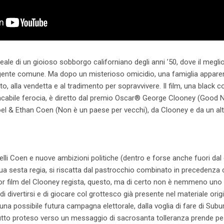
ale di un gioioso sobborgo californiano degli anni ’50, dove il meglio 
la gente comune. Ma dopo un misterioso omicidio, una famiglia appar
atto, alla vendetta e al tradimento per sopravvivere. Il film, una bla
placabile ferocia, è diretto dal premio Oscar® George Clooney (Good
oel & Ethan Coen (Non è un paese per vecchi), da Clooney e da un al
elli Coen e nuove ambizioni politiche (dentro e forse anche fuori da
ua sesta regia, si riscatta dal pastrocchio combinato in preceden
ior film del Clooney regista, questo, ma di certo non è nemmeno uno d
di divertirsi e di giocare col grottesco già presente nel materiale ori
una possibile futura campagna elettorale, dalla voglia di fare di Subu
tutto proteso verso un messaggio di sacrosanta tolleranza prende pe