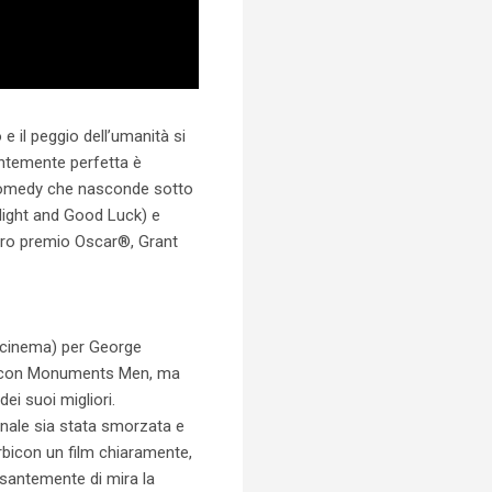
e il peggio dell’umanità si
entemente perfetta è
ck comedy che nasconde sotto
 Night and Good Luck) e
tro premio Oscar®, Grant
l cinema) per George
za con Monuments Men, ma
ei suoi migliori.
ginale sia stata smorzata e
rbicon un film chiaramente,
santemente di mira la