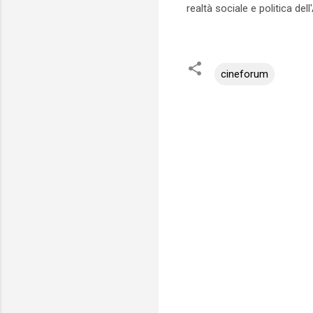
realtà sociale e politica del
cineforum
C
o
m
m
e
n
t
i