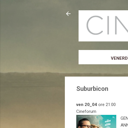
VENERDÌ
Suburbicon
ven 20_04
ore 21:00
Cineforum
GEN
ANN