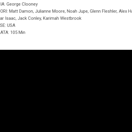
IA: George Clooney
ORI: Matt Damon, Julianne Moore, Noah Jupe, Glenn Fleshler, Alex Ha
ar Isaac, Jack Conley, Karimah Westbrook
SE: USA
ATA: 105 Min