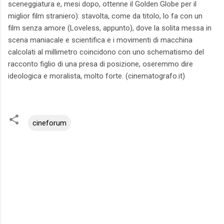
sceneggiatura e, mesi dopo, ottenne il Golden Globe per il
miglior film straniero): stavolta, come da titolo, lo fa con un
film senza amore (Loveless, appunto), dove la solita messa in
scena maniacale e scientifica e i movimenti di macchina
calcolati al millimetro coincidono con uno schematismo del
racconto figlio di una presa di posizione, oseremmo dire
ideologica e moralista, molto forte. (cinematografo.it)
cineforum
C
o
m
m
e
n