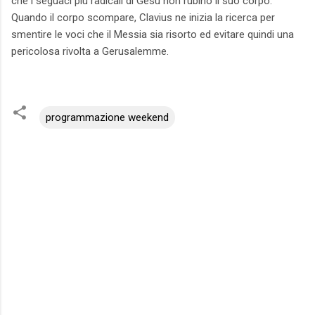
che i seguaci più radicali di Gesù non rubino il suo corpo.
Quando il corpo scompare, Clavius ne inizia la ricerca per
smentire le voci che il Messia sia risorto ed evitare quindi una
pericolosa rivolta a Gerusalemme.
programmazione weekend
C
o
m
m
e
n
t
i