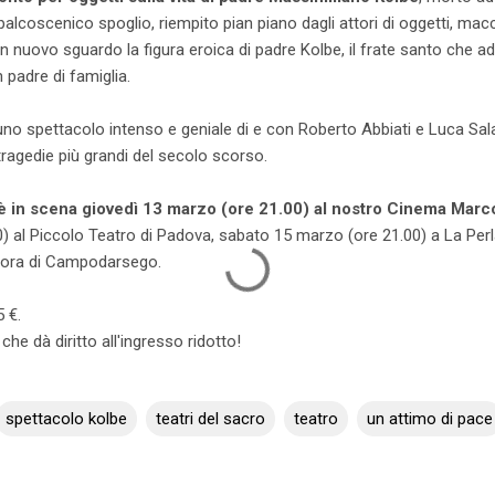
palcoscenico spoglio, riempito pian piano dagli attori di oggetti, macc
 nuovo sguardo la figura eroica di padre Kolbe, il frate santo che a
 padre di famiglia.
è uno spettacolo intenso e geniale di e con Roberto Abbiati e Luca Sa
tragedie più grandi del secolo scorso.
o è in scena giovedì 13 marzo (ore 21.00) al nostro Cinema Marc
) al Piccolo Teatro di Padova, sabato 15 marzo (ore 21.00) a La Perl
urora di Campodarsego.
5 €.
che dà diritto all'ingresso ridotto!
spettacolo kolbe
teatri del sacro
teatro
un attimo di pace