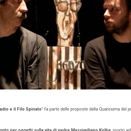
adio e il Filo Spinato
” fa parte delle proposte della Quaresima del 
onto per oggetti sulla vita di padre Massimiliano Kolbe
, morto a