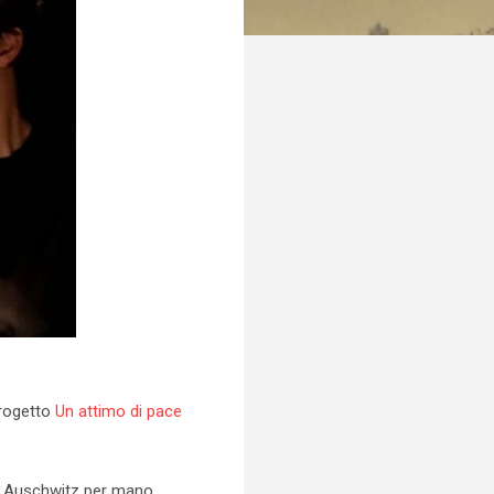
progetto
Un attimo di pace
d Auschwitz per mano