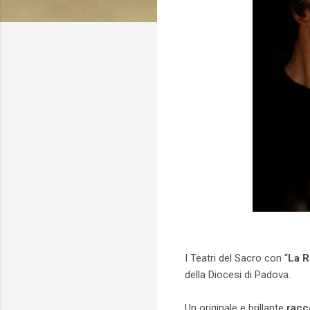
I Teatri del Sacro con “
La R
della Diocesi di Padova.
Un originale e brillante
racc