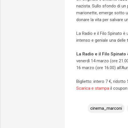
nazista. Sullo sfondo di un 
marionette, emerge sotto un
donare la vita per salvare un
La Radio e il Filo Spinato 
intenso e geniale una delle 
La Radio e il Filo Spinat
venerdì 14 marzo (ore 21.00
16 marzo (ore 16.00) all’A
Biglietto: intero 7 €, ridotto 
Scarica e stampa
il coupon 
cinema_marconi
C