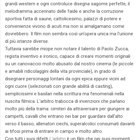
grandi western e ogni controluce disegna sagome perfette, il
melodramma accennato delle faide e anche la corruzione
sportiva fatta di saune, cattolicesimo, palazzi di potere e
convenienze vivono di acuti ma non si amalgamano come
dovrebbero. Il film non sembra così un'opera unica ma l'unione
di più istanze diverse.
Tuttavia sarebbe miope non notare il talento di Paolo Zucca,
regista inventivo e ironico, capace di creare momenti originali
su un canovaccio molto abusato dal nostro cinema (le piccole
e amabili ridicolaggini della vita provinciale), in grado di
disegnare personaggi lontani da ogni epica eppure vicini ad
ogni cuore (selezionati con grande abilità di casting),
semplicissimi e basilari nella scrittura ma fenomenali nella
riuscita filmica. L'arbitro trabocca di invenzioni che parlano
molto più della trama: cimiteri da attraversare per giungere ai
campetti, cavalli che entrano nei bar per guardare dall'alto
verso il basso, allenatori ciechi, superalcolici consumati davanti
ai tifosi prima di entrare in campo e molto altro.
Con tutti i suoi difetti
L'arbitro
è un film che nei suoi momenti