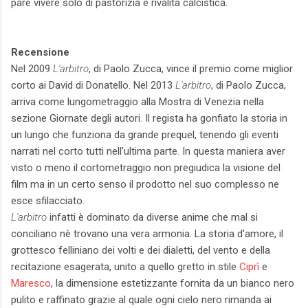
pare vivere solo di pastorizia e rivalità calcistica.
Recensione
Nel 2009
L'arbitro
, di Paolo Zucca, vince il premio come miglior
corto ai David di Donatello. Nel 2013
L'arbitro
, di Paolo Zucca,
arriva come lungometraggio alla Mostra di Venezia nella
sezione Giornate degli autori. Il regista ha gonfiato la storia in
un lungo che funziona da grande prequel, tenendo gli eventi
narrati nel corto tutti nell'ultima parte. In questa maniera aver
visto o meno il cortometraggio non pregiudica la visione del
film ma in un certo senso il prodotto nel suo complesso ne
esce sfilacciato.
L'arbitro
infatti è dominato da diverse anime che mal si
conciliano nè trovano una vera armonia. La storia d'amore, il
grottesco felliniano dei volti e dei dialetti, del vento e della
recitazione esagerata, unito a quello gretto in stile
Ciprì
e
Maresco
, la dimensione estetizzante fornita da un bianco nero
pulito e raffinato grazie al quale ogni cielo nero rimanda ai