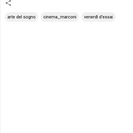
arte del sogno
cinema_marconi
venerdì d'essai
C
o
m
m
e
n
t
i