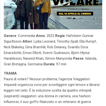
Genere
: Commedia
Anno
: 2023
Regia
: Hafsteinn Gunnar
Sigurðsson
Attori
: Lydia Leonard, Timothy Spall, Ella Rumpf,
Nick Blakeley, Gina Bramhill, Rob Delaney, Svandis Dora
Einarsdottir, Emun Elliott, Sverrir Gudnason, Björn Hlynur
Haraldsson, Naveed Khan, Simon Manyonda
Paese
: Islanda,
Gran Bretagna, Germania
Durata
: 97 min
TRAMA
Paura di volare? Nessun problema, l’agenzia Viaggiatori
Impavidi organizza corsi per sconfiggere ogni timore e librarsi
leggeri nel cielo. È la soluzione scelta da quattro intrepidi
(aspiranti) viaggiatori: una donna in carriera, una fashion
influencer, il suo goffo fidanzato e un veterano di guerra