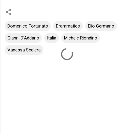
Domenico Fortunato
Drammatico
Elio Germano
Gianni D'Addario
Italia
Michele Riondino
Vanessa Scalera
C
o
m
m
e
n
t
i