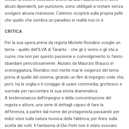
alcuni dipendenti, per punizione, sono obbligati a restare senza
svolgere alcuna mansione. Caterino scoprirà sulla propria pelle
che quello che sembra un paradiso in realtà non lo è.
CRITICA
Per la sua opera prima da regista Michele Riondino sceglie un
tema - quello dell'ILVA di Taranto - che gli è vicino e gli sta a
cuore, ma non per questo passione e coinvolgimento lo fanno
sbandare pericolosamente. Aiutato da Maurizio Braucci in
sceneggiatura, Riondino non mette mai le esigenze del tema
prima di quelle del cinema, girando un film di impegno civile che,
però, ha la voglia e il coraggio di usare commedia, grottesco e
surreale per raccontare la sua storia drammatica.
A testimonianza dell'impegno e della concentrazione del
regista e attore, una serie di dettagli capaci di fare la
differenza, a partire dal nome del protagonista passando per
indizi visivi sulla natura tossica della fabbrica, per finire sulla
scelta dei volti. Il fantasma di Elio Petri non è stato evocato