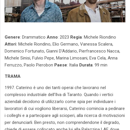
Genere
: Drammatico
Anno
: 2023
Regia
: Michele Riondino
Attori
: Michele Riondino, Elio Germano, Vanessa Scalera,
Domenico Fortunato, Gianni D'Addario, Pierfrancesco Nacca,
Michele Sinisi, Fulvio Pepe, Marina Limosani, Eva Cela, Anna
Ferruzzo, Paolo Pierobon
Paese
: Italia
Durata
: 99 min
TRAMA
1997. Caterino è uno dei tanti operai che lavorano nel
complesso industriale dell’Ilva di Taranto. Quando i vertici
aziendali decidono di utilizzarlo come spia per individuare i
lavoratori di cui vogliono liberarsi, Caterino comincia a pedinare
i colleghi e a partecipare agli scioperi, alla ricerca di motivazioni
per denunciarli. Ben presto, non comprendendone il degrado,
chiede di essere collocato anche lui alla Palazzina LAF, dove