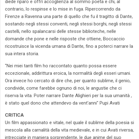
diede riparo e offrì accoglienza al sommo poeta e chi, al
contrario, lo respinse e lo mise in fuga. Ripercorrendo da
Firenze a Ravenna una parte di quello che fu il tragitto di Dante,
sostando negli stessi conventi, negli stessi borghi, negli stessi
castelli, nello spalancarsi delle stesse biblioteche, nelle
domande che pone e nelle risposte che ottiene, Boccaccio
ricostruisce la vicenda umana di Dante, fino a poterci narrare la
sua intera storia.
"Nei miei tanti film ho raccontato quanto possa essere
eccezionale, addirittura eroica, la normalità degli esseri umani.
Ora invece ho cercato di dire che, per quanto sublime, il genio,
condivide, come farebbe ognuno di noi, le angustie che ci
riserva la vita. Poter narrare Dante Alighieri per la sua umanità ,
è stato quel dono che attendevo da vent'anni" Pupi Avati
CRITICA
Un film appassionato e vitale, nel quale il sublime della poesia si
mescola alla carnalità della vita medievale, e in cui Avati riversa,
intrecciate in maniera sorprendente, le due anime del suo