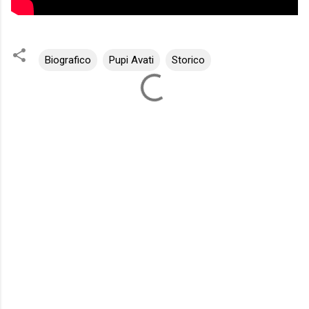
Biografico
Pupi Avati
Storico
C
o
m
m
e
n
t
i