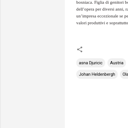
bosniaca. Figlia di genitori 
dell’opera per diversi anni,
un’impresa eccezionale se pe
valori produttivi e soprattut
asna Djuricic
Austria
Johan Heldenbergh
Ol
C
o
m
m
e