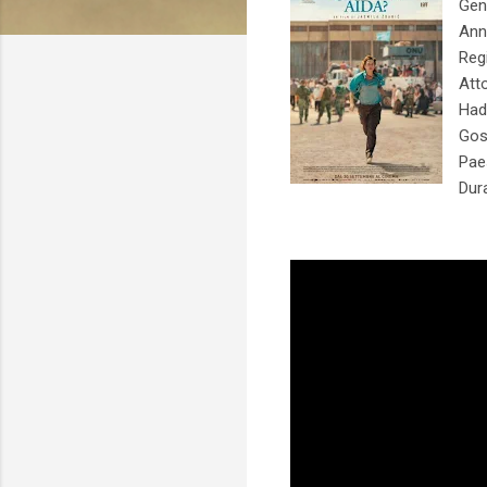
Gen
Ann
Reg
Att
Had
Gosl
Pae
Dur