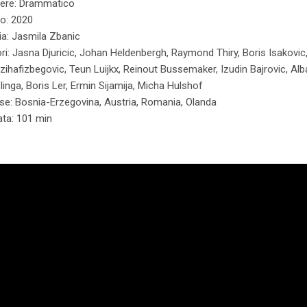
ere: Drammatico
o: 2020
ia: Jasmila Zbanic
ori: Jasna Djuricic, Johan Heldenbergh, Raymond Thiry, Boris Isakovic
zihafizbegovic, Teun Luijkx, Reinout Bussemaker, Izudin Bajrovic, Alb
inga, Boris Ler, Ermin Sijamija, Micha Hulshof
se: Bosnia-Erzegovina, Austria, Romania, Olanda
ata: 101 min