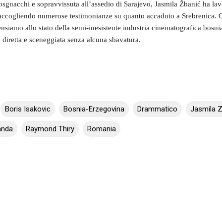
bosgnacchi e sopravvissuta all’assedio di Sarajevo, Jasmila Žbanić ha lav
 raccogliendo numerose testimonianze su quanto accaduto a Srebrenica. 
nsiamo allo stato della semi-inesistente industria cinematografica bosni
to diretta e sceneggiata senza alcuna sbavatura.
Boris Isakovic
Bosnia-Erzegovina
Drammatico
Jasmila 
anda
Raymond Thiry
Romania