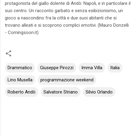
protagonista del giallo dolente di Andò: Napoli, e in particolare il
suo centro. Un racconto garbato e senza esibizionismo, un
gioco a nascondino fra la città e due suoi abitanti che si
trovano alleati e si scoprono complici emotivi. (Mauro Donzelli
- Comingsoon.it)
Drammatico
Giuseppe Pirozzi
Imma Villa
Italia
Lino Musella
programmazione weekend
Roberto Andò
Salvatore Striano
Silvio Orlando
C
o
m
m