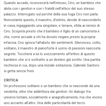
Quando accade, riconoscerà nell’intruso, Ciro, un bambino che
abita con i genitori e con i fratelli nell’attico del suo stesso
palazzo. Interrogato sul perché della sua fuga Ciro non parla.
Nonostante questo, il maestro, d’istinto, decide di nasconderlo
in casa, ingaggiando una singolare, e tenace, sfida ai nemici di
Ciro. Scoprirà presto che il bambino è figlio di un camorrista e
che, come accade a chi ha dovuto negare presto la propria
infanzia, Ciro ignora l’alfabeto dei sentimenti. Silenzioso, colto,
solitario, il maestro di pianoforte è uomo di passioni nascoste,
segrete. Toccherà a lui lo svezzamento affettivo di questo
bambino che si è sottratto a un destino già scritto. Una partita
rischiosa in cui, dopo una iniziale esitazione, Gabriele Santoro
si getta senza freni.
CRITICA
Un professore solitario e un bambino che si nasconde da una
vendetta, oltre che addirittura dai genitori. Un dialogo fra
universi lontani, socialmente e anagraficamente, ma che vivono
uno accanto all'altro. Una delle particolarità del terzo