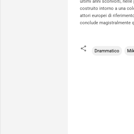
ultimi anni sconvolti, nelle
costruito intorno a una co
attori europei di riferimen
conclude magistralmente qu
Drammatico
Mik
C
o
m
m
e
n
t
i