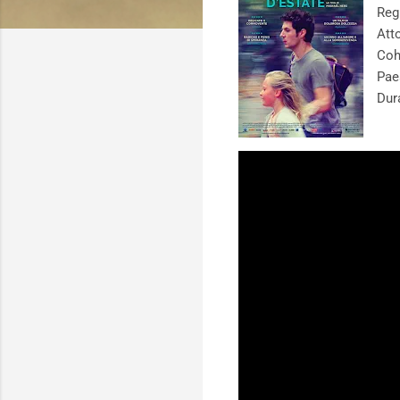
Reg
Att
Coh
Pae
Dur