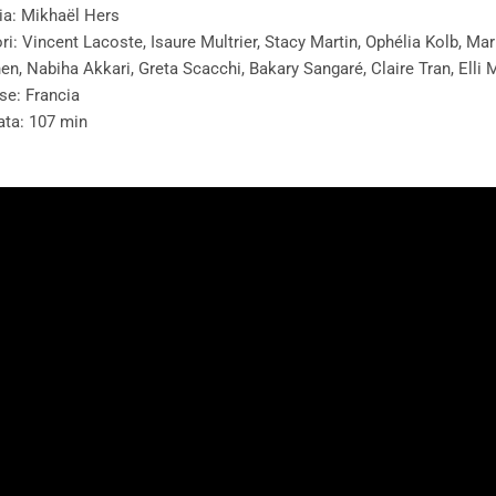
ia: Mikhaël Hers
ori: Vincent Lacoste, Isaure Multrier, Stacy Martin, Ophélia Kolb, Ma
en, Nabiha Akkari, Greta Scacchi, Bakary Sangaré, Claire Tran, Elli
se: Francia
ata: 107 min