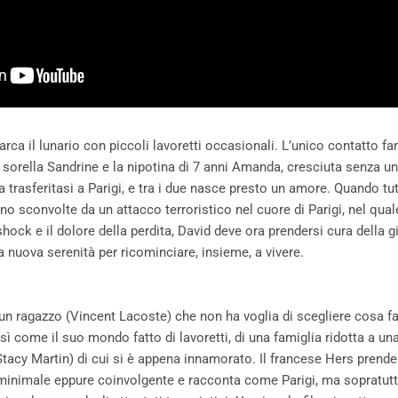
arca il lunario con piccoli lavoretti occasionali. L’unico contatto f
 sorella Sandrine e la nipotina di 7 anni Amanda, cresciuta senza un
 trasferitasi a Parigi, e tra i due nasce presto un amore. Quando tu
ono sconvolte da un attacco terroristico nel cuore di Parigi, nel qual
 shock e il dolore della perdita, David deve ora prendersi cura dell
a nuova serenità per ricominciare, insieme, a vivere.
 un ragazzo (Vincent Lacoste) che non ha voglia di scegliere cosa f
 come il suo mondo fatto di lavoretti, di una famiglia ridotta a una 
 (Stacy Martin) di cui si è appena innamorato. Il francese Hers prende
inimale eppure coinvolgente e racconta come Parigi, ma sopratutto 