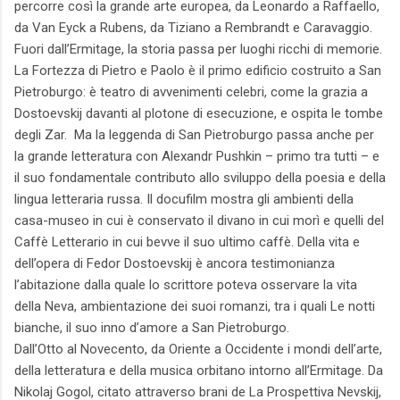
percorre così la grande arte europea, da Leonardo a Raffaello,
da Van Eyck a Rubens, da Tiziano a Rembrandt e Caravaggio.
Fuori dall’Ermitage, la storia passa per luoghi ricchi di memorie.
La Fortezza di Pietro e Paolo è il primo edificio costruito a San
Pietroburgo: è teatro di avvenimenti celebri, come la grazia a
Dostoevskij davanti al plotone di esecuzione, e ospita le tombe
degli Zar. Ma la leggenda di San Pietroburgo passa anche per
la grande letteratura con Alexandr Pushkin – primo tra tutti – e
il suo fondamentale contributo allo sviluppo della poesia e della
lingua letteraria russa. Il docufilm mostra gli ambienti della
casa-museo in cui è conservato il divano in cui morì e quelli del
Caffè Letterario in cui bevve il suo ultimo caffè. Della vita e
dell’opera di Fedor Dostoevskij è ancora testimonianza
l’abitazione dalla quale lo scrittore poteva osservare la vita
della Neva, ambientazione dei suoi romanzi, tra i quali Le notti
bianche, il suo inno d’amore a San Pietroburgo.
Dall’Otto al Novecento, da Oriente a Occidente i mondi dell’arte,
della letteratura e della musica orbitano intorno all’Ermitage. Da
Nikolaj Gogol, citato attraverso brani de La Prospettiva Nevskij,