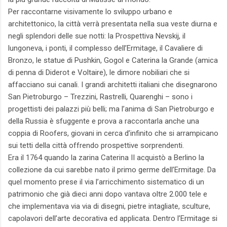
Per raccontarne visivamente lo sviluppo urbano e
architettonico, la città verrà presentata nella sua veste diurna e
negli splendori delle sue notti: la Prospettiva Nevskij, il
lungoneva, i ponti, il complesso dell’Ermitage, il Cavaliere di
Bronzo, le statue di Pushkin, Gogol e Caterina la Grande (amica
di penna di Diderot e Voltaire), le dimore nobiliari che si
affacciano sui canali. I grandi architetti italiani che disegnarono
San Pietroburgo – Trezzini, Rastrelli, Quarenghi – sono i
progettisti dei palazzi più belli; ma l’anima di San Pietroburgo e
della Russia è sfuggente e prova a raccontarla anche una
coppia di Roofers, giovani in cerca d’infinito che si arrampicano
sui tetti della città offrendo prospettive sorprendenti.
Era il 1764 quando la zarina Caterina II acquistò a Berlino la
collezione da cui sarebbe nato il primo germe dell’Ermitage. Da
quel momento prese il via l’arricchimento sistematico di un
patrimonio che già dieci anni dopo vantava oltre 2.000 tele e
che implementava via via di disegni, pietre intagliate, sculture,
capolavori dell’arte decorativa ed applicata. Dentro l’Ermitage si