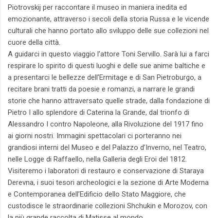
Piotrovskij per raccontare il museo in maniera inedita ed
emozionante, attraverso i secoli della storia Russa e le vicende
culturali che hanno portato allo sviluppo delle sue collezioni nel
cuore della città.
A guidarci in questo viaggio l’attore Toni Servillo. Sarà lui a farci
respirare lo spirito di questi luoghi e delle sue anime baltiche e
a presentarci le bellezze dell’Ermitage e di San Pietroburgo, a
recitare brani tratti da poesie e romanzi, a narrare le grandi
storie che hanno attraversato quelle strade, dalla fondazione di
Pietro I allo splendore di Caterina la Grande, dal trionfo di
Alessandro I contro Napoleone, alla Rivoluzione del 1917 fino
ai giorni nostri. Immagini spettacolari ci porteranno nei
grandiosi interni del Museo e del Palazzo d’Inverno, nel Teatro,
nelle Logge di Raffaello, nella Galleria degli Eroi del 1812.
Visiteremo i laboratori di restauro e conservazione di Staraya
Derevna, i suoi tesori archeologici e la sezione di Arte Moderna
e Contemporanea dell’Edificio dello Stato Maggiore, che
custodisce le straordinarie collezioni Shchukin e Morozov, con
la più grande raccolta di Matisse al mondo.