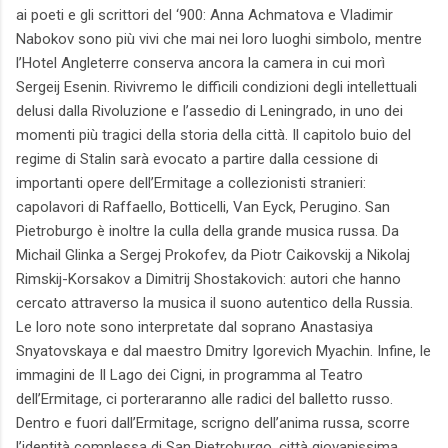
ai poeti e gli scrittori del ‘900: Anna Achmatova e Vladimir
Nabokov sono più vivi che mai nei loro luoghi simbolo, mentre
l’Hotel Angleterre conserva ancora la camera in cui morì
Sergeij Esenin. Rivivremo le difficili condizioni degli intellettuali
delusi dalla Rivoluzione e l’assedio di Leningrado, in uno dei
momenti più tragici della storia della città. Il capitolo buio del
regime di Stalin sarà evocato a partire dalla cessione di
importanti opere dell’Ermitage a collezionisti stranieri:
capolavori di Raffaello, Botticelli, Van Eyck, Perugino. San
Pietroburgo è inoltre la culla della grande musica russa. Da
Michail Glinka a Sergej Prokofev, da Piotr Caikovskij a Nikolaj
Rimskij-Korsakov a Dimitrij Shostakovich: autori che hanno
cercato attraverso la musica il suono autentico della Russia.
Le loro note sono interpretate dal soprano Anastasiya
Snyatovskaya e dal maestro Dmitry Igorevich Myachin. Infine, le
immagini de Il Lago dei Cigni, in programma al Teatro
dell’Ermitage, ci porteraranno alle radici del balletto russo.
Dentro e fuori dall’Ermitage, scrigno dell’anima russa, scorre
l’identità complessa di San Pietroburgo, città giovanissima