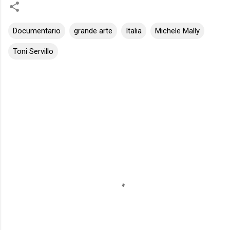
Documentario
grande arte
Italia
Michele Mally
Toni Servillo
C
o
m
m
e
n
t
i