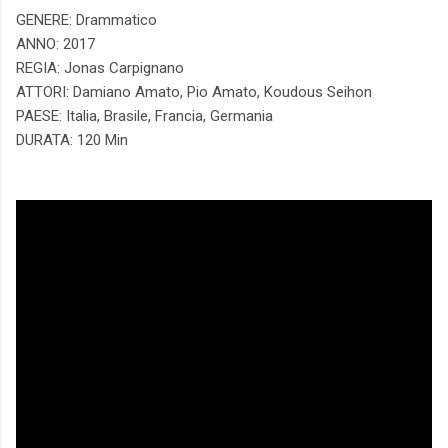
GENERE: Drammatico
ANNO: 2017
REGIA: Jonas Carpignano
ATTORI: Damiano Amato, Pio Amato, Koudous Seihon
PAESE: Italia, Brasile, Francia, Germania
DURATA: 120 Min