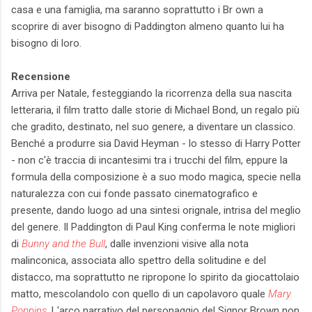
casa e una famiglia, ma saranno soprattutto i Br own a
scoprire di aver bisogno di Paddington almeno quanto lui ha
bisogno di loro.
Recensione
Arriva per Natale, festeggiando la ricorrenza della sua nascita
letteraria, il film tratto dalle storie di Michael Bond, un regalo più
che gradito, destinato, nel suo genere, a diventare un classico.
Benché a produrre sia David Heyman - lo stesso di Harry Potter
- non c'è traccia di incantesimi tra i trucchi del film, eppure la
formula della composizione è a suo modo magica, specie nella
naturalezza con cui fonde passato cinematografico e
presente, dando luogo ad una sintesi orignale, intrisa del meglio
del genere. Il Paddington di Paul King conferma le note migliori
di
Bunny and the Bull
, dalle invenzioni visive alla nota
malinconica, associata allo spettro della solitudine e del
distacco, ma soprattutto ne ripropone lo spirito da giocattolaio
matto, mescolandolo con quello di un capolavoro quale
Mary
Poppins
. L'arco narrativo del personaggio del Signor Brown non