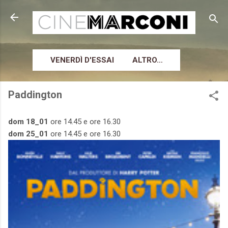
Passa ai contenuti principali
VENERDÌ D'ESSAI
ALTRO…
Paddington
dom 18_01
ore 14.45 e ore 16.30
dom 25_01
ore
14.45 e ore 16.30