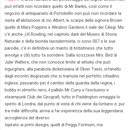
può infatti non ricordare quello di Mr Banks, così come il
negozio di antiquariato di Portobello non può non ricordare la
visita all'abitazione di zio Albert, le scarpe della signora Brown
quelle di Mary Poppins e Windsor Gardens il viale dei Ciliegi. Ma
c'è anche J.K.Rowling, nel capitolo dark del Museo di Storia
Naturale e della bionda tassidermista, ci sono 007 e le sue
parodie, c'è in definitiva un manto di britishness che tutto
avvolge e (di) tutto fa sorridere. Dalla scozzese Mrs. Bird di
Julie Walters, che non conosce limite al whisky che può
ingurgitare, alla parabola dickensiana di Oliver Twist, orfanello
dagli incontri disgraziati che si tramuta nel perfetto cittadino
inglese, passando per il cambio della guardia della regina, i
bobby in elmetto nero, il pallido Mr Curry e l'esclusivo e
steampunk Club dei Geografi, tutto in Paddington omaggia lo
spirito di Londra, dal punto di vista di chi viene da lontano e, pur
tra mille difficoltà, arriva a far esperienza della sua leggendaria
accoglienza del diverso.
Ispirato ai primi disegni, quelli di Peggy Fortnum, ma