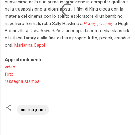
nuovissimo nella sua prima incarnazione in computer grafica e
nella trasposizione ai giorni nostri, il film di King gioca con la
materia del cinema con lo spirito esploratore di un bambino,
rispolvera formati, ruba Sally Hawkins a
Happy-go-lucky
e Hugh
Bonneville a
Downtown Abbey
, accoppia la commedia slapstick
e la fiaba family e alla fine cattura proprio tutto, piccoli, grandi e
orsi.
Marianna Cappi
Approfondimenti
video
foto
rassegna stampa
cinema junior
C
o