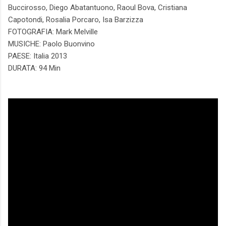
Buccirosso, Diego Abatantuono, Raoul Bova, Cristiana
Capotondi, Rosalia Porcaro, Isa Barzizza
FOTOGRAFIA: Mark Melville
MUSICHE: Paolo Buonvino
PAESE: Italia 2013
DURATA: 94 Min