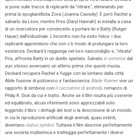
si pone sulle tracce di replicanti da "ritirare", eliminando per
prima la spogliarellista Zora (Joanna Cassidy). È però Rachel a
salvarlo da Leon, mentre Pres (Daryl Hannah) si installa a casa
di un ricercatore per convincerlo a portare lei e Batty (Rutger
Hauer) dall'industriale. L'incontro non ha esito felice: i due
replicanti apprendono che non c'è modo di prolungare la loro
esistenza. Deckard li raggiunge nel loro nascondiglio e, "ritirata"
Pris, affronta Batty in un duello spietato. Salvato
in extremis
dal
suo stesso avversario un attimo prima che questi muoia,
Deckard recupera Rachel e fugge con lei lontano dalla città.
Abile fusione di poliziesco e fantascienza,
Blade Runner
vive un
rapporto di simbiosi con
Il cacciatore di androidi
, romanzo di
Philip K. Dick da cui è tratto. Anche se il film risulta più coerente
ed equilibrato, alcuni riferimenti sono apprezzabili solo
leggendo il libro: i dettagli del test o la descrizione di un mondo
in cui le riproduzioni artificiali degli animali, quasi estinti,
diventano
status symbol
. Tuttavia il film descrive perfettamente
una società multietnica e tratteggia perfettamente i diversi