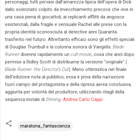
personaggi, tutti pervasi dall'amarezza tipica dell'opera di Dick:
dallo scienziato colpito da invecchiamento precoce che vive in
una casa piena di giocattoli, ai replicanti afflitti da angosce
esistenziali, dalla fragile e sensuale Rachel alle prese con la
propria identità sconosciuta al detective anni Quaranta
trasferito nel futuro. Altrettanto efficaci sono gli effetti speciali
di Douglas Trumbull e la colonna sonora di Vangelis.
Blade
Runner
divenne rapidamente un
cult-movie
, cosa che anni dopo
permise a Ridley Scott di distribuirne la versione "originale" (
Blade Runner: the Director's Cut
). Meno ottimistica nel finale
dell'edizione nota al pubblico, essa è priva della narrazione
fuori campo del protagonista e della ripresa aerea conclusiva,
aggiunta per volontà del produttore, utilizzando ritagli della
sequenza iniziale di
Shining
.
Andrea Carlo Cappi
maratona_fantascienza