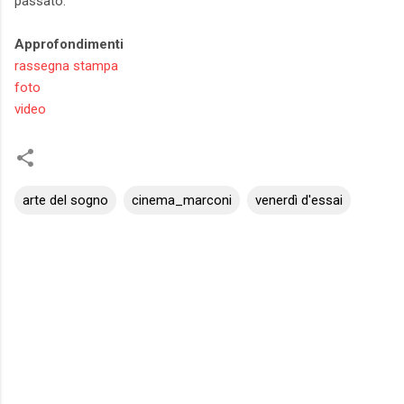
passato.
Approfondimenti
rassegna stampa
foto
video
arte del sogno
cinema_marconi
venerdì d'essai
C
o
m
m
e
n
t