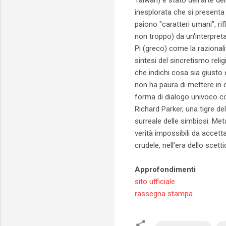
inesplorata che si presenta
paiono "caratteri umani", r
non troppo) da un'interpret
Pi (greco) come la razional
sintesi del sincretismo reli
che indichi cosa sia giusto 
non ha paura di mettere in 
forma di dialogo univoco con
Richard Parker, una tigre de
surreale delle simbiosi. Me
verità impossibili da accett
crudele, nell'era dello sce
Approfondimenti
sito ufficiale
rassegna stampa