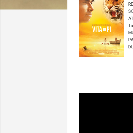
RE
SC
AT
Ta
MU
PA
DU