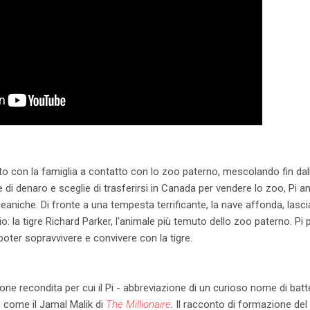
uto con la famiglia a contatto con lo zoo paterno, mescolando fin dall
 di denaro e sceglie di trasferirsi in Canada per vendere lo zoo, Pi 
ceaniche. Di fronte a una tempesta terrificante, la nave affonda, las
: la tigre Richard Parker, l'animale più temuto dello zoo paterno. Pi
 poter sopravvivere e convivere con la tigre.
ne recondita per cui il Pi - abbreviazione di un curioso nome di batt
o come il Jamal Malik di
The Millionaire
. Il racconto di formazione del