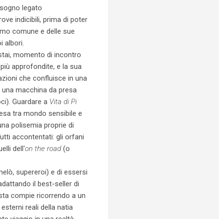
 e sogno legato
ve indicibili, prima di poter
omo comune e delle sue
 albori.
stai, momento di incontro
 più approfondite, e la sua
tazioni che confluisce in una
 di una macchina da presa
roci). Guardare a
Vita di Pi
pesa tra mondo sensibile e
una polisemia proprie di
tti accontentati: gli orfani
lli dell'
on the road
(o
melò, supereroi) e di essersi
dattando il best-seller di
ista compie ricorrendo a un
sterni reali della natia
te viaggio in una realtà