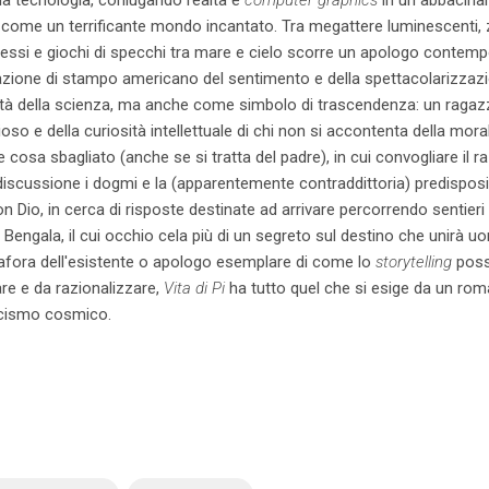
 come un terrificante mondo incantato. Tra megattere luminescenti, z
iflessi e giochi di specchi tra mare e cielo scorre un apologo cont
azione di stampo americano del sentimento e della spettacolarizzaz
ità della scienza, ma anche come simbolo di trascendenza: un ragazzo
gioso e della curiosità intellettuale di chi non si accontenta della m
e cosa sbagliato (anche se si tratta del padre), in cui convogliare il r
discussione i dogmi e la (apparentemente contraddittoria) predisposi
 Dio, in cerca di risposte destinate ad arrivare percorrendo sentieri
l Bengala, il cui occhio cela più di un segreto sul destino che unirà uo
tafora dell'esistente o apologo esemplare di come lo
storytelling
poss
are e da razionalizzare,
Vita di Pi
ha tutto quel che si esige da un ro
tticismo cosmico.