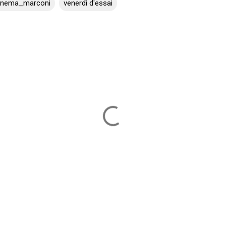
inema_marconi
venerdì d'essai