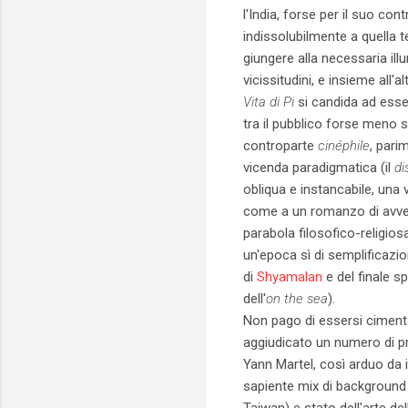
l'India, forse per il suo cont
indissolubilmente a quella t
giungere alla necessaria il
vicissitudini, e insieme all
Vita di Pi
si candida ad esse
tra il pubblico forse meno s
controparte
cinéphile
, pari
vicenda paradigmatica (il
di
obliqua e instancabile, una v
come a un romanzo di avve
parabola filosofico-religios
un'epoca sì di semplificazio
di
Shyamalan
e del finale s
dell'
on the sea
).
Non pago di essersi cimen
aggiudicato un numero di pre
Yann Martel, così arduo da 
sapiente mix di background p
Taiwan) e stato dell'arte de