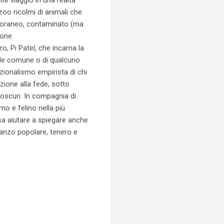
oo ricolmi di animali che
emporaneo, contaminato (ma
ione.
, Pi Patel, che incarna la
orale comune o di qualcuno
azionalismo empirista di chi
zione alla fede, sotto
 oscuri. In compagnia di
mo e felino nella più
a aiutare a spiegare anche
manzo popolare, tenero e