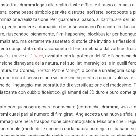
rasto tra i drammi legati alla realtà di vite difficili e il tasso di magia
erra, come paese simbolo per vite distrutte, sofferte, sottoposte a pro
luminazione/realizzazione. Per guardare al basso, al
particulare
dell'u
'alto, per rispondere a domande che ossessionano l'umanità fin dai suoi
re, riuscendoci pienamente, film-happening, blockbuster per buongu
maliziato, ma certamente assetato di storie che invitino a riflessioni
menti conquistata dalla visionarietà di Lee o inebriata dal vortice di ci
saster movie
di
Titanic
, rivisitato con la potenza del 3D e l'angoscia
isione disneyana della natura, nei suoi lati meravigliosi e in quelli fe
ntura, tra Conrad,
Gordon Pym
e
Mowgli
, o come a un'allegoria sos
a, non muta il senso di una visione che si presta a una polivalenza e 
ne del linguaggio, ma soprattutto di diversificazione del medesimo. Tu
piazzante con dubbio fideistico, gli amanti del 3D duro e puro come que
tato con quasi ogni genere conosciuto (commedia, dramma,
wuxia
, 
mi quasi pari al numero di film girati, Ang accetta una nuova sfida, a
immaginare nella trasposizione cinematografica. Missione che il reg
ersonale (molte delle scene in cui la natura primeggia si basano su e
lla tecnologia, coniugando realtà e
computer graphics
in un abbacinan