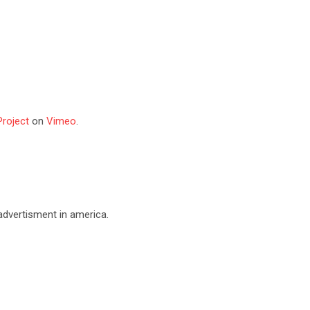
Project
on
Vimeo
.
 advertisment in america.