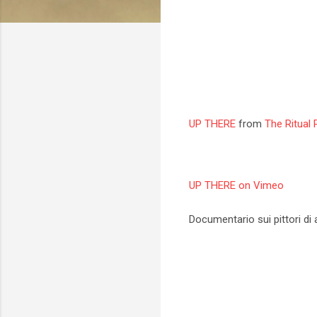
UP THERE
from
The Ritual 
UP THERE on Vimeo
Documentario sui pittori di
C
o