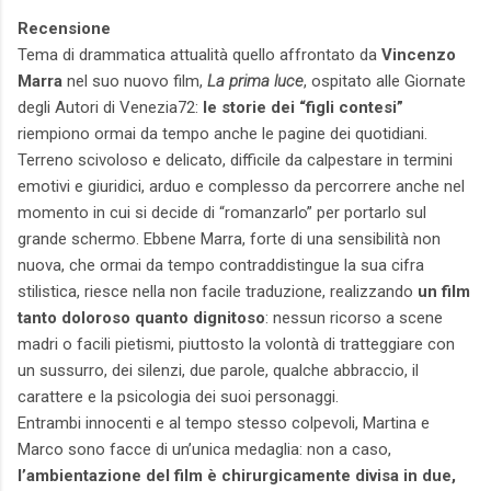
Recensione
Tema di drammatica attualità quello affrontato da
Vincenzo
Marra
nel suo nuovo film,
La prima luce
, ospitato alle Giornate
degli Autori di Venezia72:
le storie dei “figli contesi”
riempiono ormai da tempo anche le pagine dei quotidiani.
Terreno scivoloso e delicato, difficile da calpestare in termini
emotivi e giuridici, arduo e complesso da percorrere anche nel
momento in cui si decide di “romanzarlo” per portarlo sul
grande schermo. Ebbene Marra, forte di una sensibilità non
nuova, che ormai da tempo contraddistingue la sua cifra
stilistica, riesce nella non facile traduzione, realizzando
un film
tanto doloroso quanto dignitoso
: nessun ricorso a scene
madri o facili pietismi, piuttosto la volontà di tratteggiare con
un sussurro, dei silenzi, due parole, qualche abbraccio, il
carattere e la psicologia dei suoi personaggi.
Entrambi innocenti e al tempo stesso colpevoli, Martina e
Marco sono facce di un’unica medaglia: non a caso,
l’ambientazione del film è chirurgicamente divisa in due,