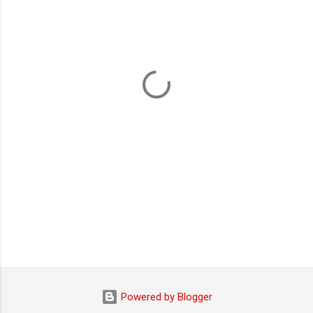
m
e
n
t
i
Powered by Blogger