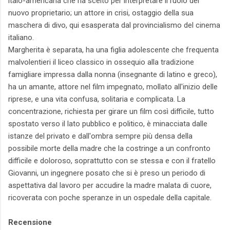
italo-americana che ha scelto per interpretare il ruolo del
nuovo proprietario; un attore in crisi, ostaggio della sua
maschera di divo, qui esasperata dal provincialismo del cinema
italiano.
Margherita è separata, ha una figlia adolescente che frequenta
malvolentieri il liceo classico in ossequio alla tradizione
famigliare impressa dalla nonna (insegnante di latino e greco),
ha un amante, attore nel film impegnato, mollato all'inizio delle
riprese, e una vita confusa, solitaria e complicata. La
concentrazione, richiesta per girare un film così difficile, tutto
spostato verso il lato pubblico e politico, è minacciata dalle
istanze del privato e dall'ombra sempre più densa della
possibile morte della madre che la costringe a un confronto
difficile e doloroso, soprattutto con se stessa e con il fratello
Giovanni, un ingegnere posato che si è preso un periodo di
aspettativa dal lavoro per accudire la madre malata di cuore,
ricoverata con poche speranze in un ospedale della capitale.
Recensione