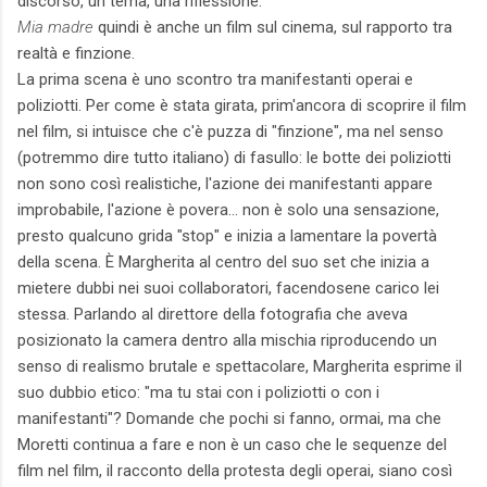
discorso, un tema, una riflessione.
Mia madre
quindi è anche un film sul cinema, sul rapporto tra
realtà e finzione.
La prima scena è uno scontro tra manifestanti operai e
poliziotti. Per come è stata girata, prim'ancora di scoprire il film
nel film, si intuisce che c'è puzza di "finzione", ma nel senso
(potremmo dire tutto italiano) di fasullo: le botte dei poliziotti
non sono così realistiche, l'azione dei manifestanti appare
improbabile, l'azione è povera... non è solo una sensazione,
presto qualcuno grida "stop" e inizia a lamentare la povertà
della scena. È Margherita al centro del suo set che inizia a
mietere dubbi nei suoi collaboratori, facendosene carico lei
stessa. Parlando al direttore della fotografia che aveva
posizionato la camera dentro alla mischia riproducendo un
senso di realismo brutale e spettacolare, Margherita esprime il
suo dubbio etico: "ma tu stai con i poliziotti o con i
manifestanti"? Domande che pochi si fanno, ormai, ma che
Moretti continua a fare e non è un caso che le sequenze del
film nel film, il racconto della protesta degli operai, siano così