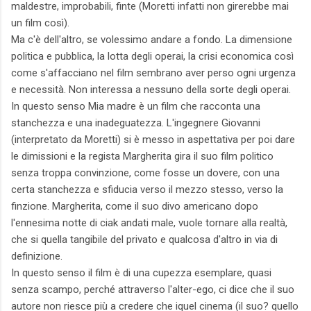
maldestre, improbabili, finte (Moretti infatti non girerebbe mai
un film così).
Ma c'è dell'altro, se volessimo andare a fondo. La dimensione
politica e pubblica, la lotta degli operai, la crisi economica così
come s'affacciano nel film sembrano aver perso ogni urgenza
e necessità. Non interessa a nessuno della sorte degli operai.
In questo senso Mia madre è un film che racconta una
stanchezza e una inadeguatezza. L'ingegnere Giovanni
(interpretato da Moretti) si è messo in aspettativa per poi dare
le dimissioni e la regista Margherita gira il suo film politico
senza troppa convinzione, come fosse un dovere, con una
certa stanchezza e sfiducia verso il mezzo stesso, verso la
finzione. Margherita, come il suo divo americano dopo
l'ennesima notte di ciak andati male, vuole tornare alla realtà,
che si quella tangibile del privato e qualcosa d'altro in via di
definizione.
In questo senso il film è di una cupezza esemplare, quasi
senza scampo, perché attraverso l'alter-ego, ci dice che il suo
autore non riesce più a credere che iquel cinema (il suo? quello