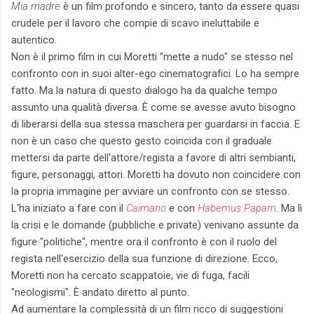
Mia madre
è un film profondo e sincero, tanto da essere quasi
crudele per il lavoro che compie di scavo ineluttabile e
autentico.
Non è il primo film in cui Moretti "mette a nudo" se stesso nel
confronto con in suoi alter-ego cinematografici. Lo ha sempre
fatto. Ma la natura di questo dialogo ha da qualche tempo
assunto una qualità diversa. È come se avesse avuto bisogno
di liberarsi della sua stessa maschera per guardarsi in faccia. E
non è un caso che questo gesto coincida con il graduale
mettersi da parte dell'attore/regista a favore di altri sembianti,
figure, personaggi, attori. Moretti ha dovuto non coincidere con
la propria immagine per avviare un confronto con se stesso.
L'ha iniziato a fare con il
Caimano
e con
Habemus Papam
. Ma lì
la crisi e le domande (pubbliche e private) venivano assunte da
figure "politiche", mentre ora il confronto è con il ruolo del
regista nell'esercizio della sua funzione di direzione. Ecco,
Moretti non ha cercato scappatoie, vie di fuga, facili
"neologismi". È andato diretto al punto.
Ad aumentare la complessità di un film ricco di suggestioni