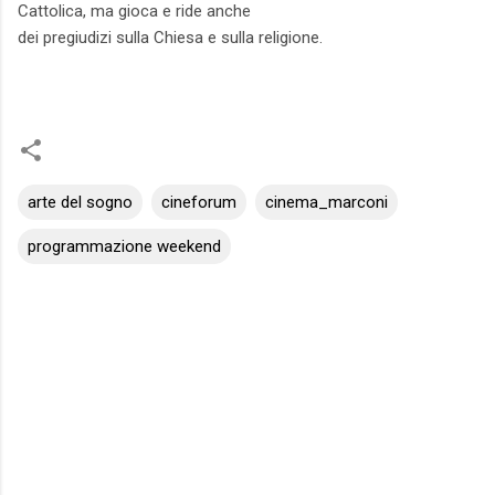
Cattolica, ma gioca e ride anche
dei pregiudizi sulla Chiesa e sulla religione.
arte del sogno
cineforum
cinema_marconi
programmazione weekend
C
o
m
m
e
n
t