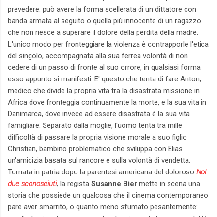
prevedere: può avere la forma scellerata di un dittatore con
banda armata al seguito o quella più innocente di un ragazzo
che non riesce a superare il dolore della perdita della madre.
L'unico modo per fronteggiare la violenza è contrapporle l'etica
del singolo, accompagnata alla sua ferrea volontà di non
cedere di un passo di fronte al suo orrore, in qualsiasi forma
esso appunto si manifesti. E' questo che tenta di fare Anton,
medico che divide la propria vita tra la disastrata missione in
Africa dove fronteggia continuamente la morte, e la sua vita in
Danimarca, dove invece ad essere disastrata è la sua vita
famigliare. Separato dalla moglie, l'uomo tenta tra mille
difficoltà di passare la propria visione morale a suo figlio
Christian, bambino problematico che sviluppa con Elias
un'amicizia basata sul rancore e sulla volontà di vendetta.
Tornata in patria dopo la parentesi americana del doloroso
Noi
due sconosciuti
, la regista
Susanne Bier
mette in scena una
storia che possiede un qualcosa che il cinema contemporaneo
pare aver smarrito, o quanto meno sfumato pesantemente: