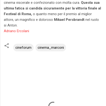
cinema viscerale e confezionato con molta cura.
Questa sua
ultima fatica si candida sicuramente per la vittoria finale al
Festival di Roma,
o quanto meno per il premio al miglior
attore, un magnifico e doloroso
Mikael Persbrandt
nel ruolo
si Anton.
Adriano Ercolan
i
cineforum
cinema_marconi
C
o
m
m
e
n
t
i