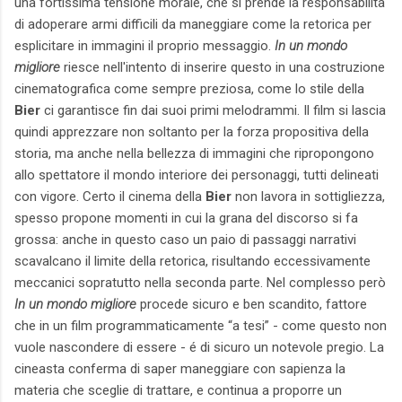
una fortissima tensione morale, che si prende la responsabilità
di adoperare armi difficili da maneggiare come la retorica per
esplicitare in immagini il proprio messaggio.
In un mondo
migliore
riesce nell'intento di inserire questo in una costruzione
cinematografica come sempre preziosa, come lo stile della
Bier
ci garantisce fin dai suoi primi melodrammi. Il film si lascia
quindi apprezzare non soltanto per la forza propositiva della
storia, ma anche nella bellezza di immagini che ripropongono
allo spettatore il mondo interiore dei personaggi, tutti delineati
con vigore. Certo il cinema della
Bier
non lavora in sottigliezza,
spesso propone momenti in cui la grana del discorso si fa
grossa: anche in questo caso un paio di passaggi narrativi
scavalcano il limite della retorica, risultando eccessivamente
meccanici sopratutto nella seconda parte. Nel complesso però
In un mondo migliore
procede sicuro e ben scandito, fattore
che in un film programmaticamente “a tesi” - come questo non
vuole nascondere di essere - é di sicuro un notevole pregio. La
cineasta conferma di saper maneggiare con sapienza la
materia che sceglie di trattare, e continua a proporre un