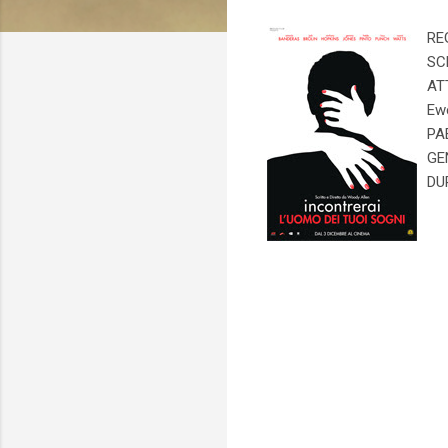
RE
SC
ATT
Ew
PA
GE
DU