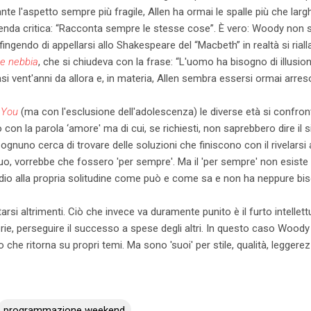
nte l'aspetto sempre più fragile, Allen ha ormai le spalle più che lar
menda critica: “Racconta sempre le stesse cose”. È vero: Woody non si
, fingendo di appellarsi allo Shakespeare del “Macbeth” in realtà si rialla
e nebbia
, che si chiudeva con la frase: “L'uomo ha bisogno di illusio
si vent'anni da allora e, in materia, Allen sembra essersi ormai arreso
e You
(ma con l'esclusione dell'adolescenza) le diverse età si confro
on la parola ‘amore' ma di cui, se richiesti, non saprebbero dire il 
gnuno cerca di trovare delle soluzioni che finiscono con il rivelarsi 
o, vorrebbe che fossero 'per sempre'. Ma il 'per sempre' non esiste n
dio alla propria solitudine come può e come sa e non ha neppure bi
i altrimenti. Ciò che invece va duramente punito è il furto intellettua
rie, perseguire il successo a spese degli altri. In questo caso Woody
 che ritorna su propri temi. Ma sono 'suoi' per stile, qualità, leggere
programmazione weekend