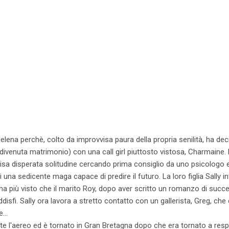
Helena perchè, colto da improvvisa paura della propria senilità, ha dec
(divenuta matrimonio) con una call girl piuttosto vistosa, Charmaine.
visa disperata solitudine cercando prima consiglio da uno psicologo e
 una sedicente maga capace di predire il futuro. La loro figlia Sally 
 più visto che il marito Roy, dopo aver scritto un romanzo di succe
disfi. Sally ora lavora a stretto contatto con un gallerista, Greg, ch
le…
l'aereo ed è tornato in Gran Bretagna dopo che era tornato a respi