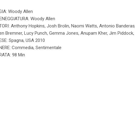
GIA: Woody Allen
ENEGGIATURA: Woody Allen
ORI: Anthony Hopkins, Josh Brolin, Naomi Watts, Antonio Banderas, A
en Bremner, Lucy Punch, Gemma Jones, Anupam Kher, Jim Piddock, P
ESE: Spagna, USA 2010
NERE: Commedia, Sentimentale
RATA: 98 Min