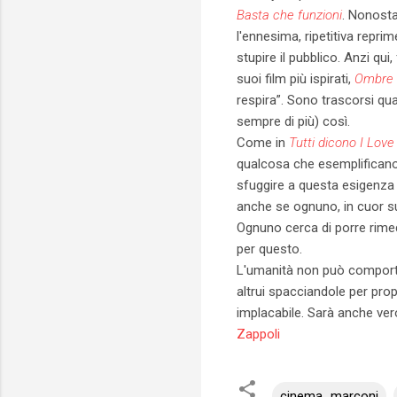
Basta che funzioni
. Nonosta
l'ennesima, ripetitiva repri
stupire il pubblico. Anzi qui
suoi film più ispirati,
Ombre 
respira”. Sono trascorsi qua
sempre di più) così.
Come in
Tutti dicono I Lov
qualcosa che esemplificano c
sfuggire a questa esigenza o
anche se ognuno, in cuor su
Ognuno cerca di porre rime
per questo.
L'umanità non può comportars
altrui spacciandole per prop
implacabile. Sarà anche vero
Zappoli
cinema_marconi