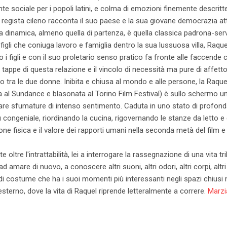
nte sociale per i popoli latini, e colma di emozioni finemente descritt
il regista cileno racconta il suo paese e la sua giovane democrazia attr
La dinamica, almeno quella di partenza, è quella classica padrona-ser
figli che coniuga lavoro e famiglia dentro la sua lussuosa villa, Raqu
 i figli e con il suo proletario senso pratico fa fronte alle faccende 
 tappe di questa relazione e il vincolo di necessità ma pure di affetto
tra le due donne. Inibita e chiusa al mondo e alle persone, la Raquel 
a al Sundance e blasonata al Torino Film Festival) è sullo schermo 
re sfumature di intenso sentimento. Caduta in uno stato di profonda
 congeniale, riordinando la cucina, rigovernando le stanze da letto e d
ne fisica e il valore dei rapporti umani nella seconda metà del film 
oltre l'intrattabilità, lei a interrogare la rassegnazione di una vita tri
ad amare di nuovo, a conoscere altri suoni, altri odori, altri corpi, altri
costume che ha i suoi momenti più interessanti negli spazi chiusi ma
sterno, dove la vita di Raquel riprende letteralmente a correre.
Marzi