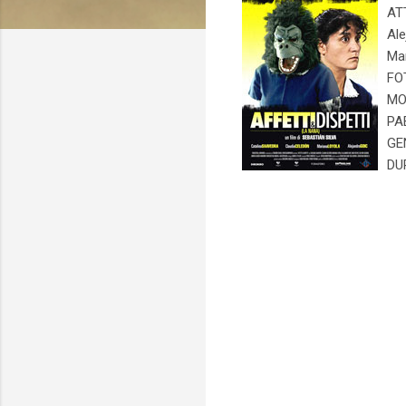
ATT
Ale
Mar
FO
MON
PAE
GE
DU