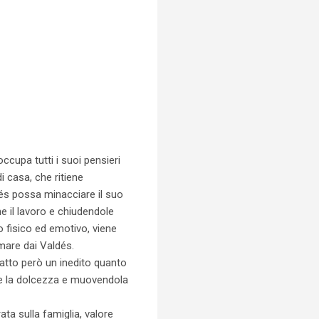
ccupa tutti i suoi pensieri
i casa, che ritiene
és possa minacciare il suo
ne il lavoro e chiudendole
so fisico ed emotivo, viene
mare dai Valdés.
atto però un inedito quanto
one la dolcezza e muovendola
a sulla famiglia, valore