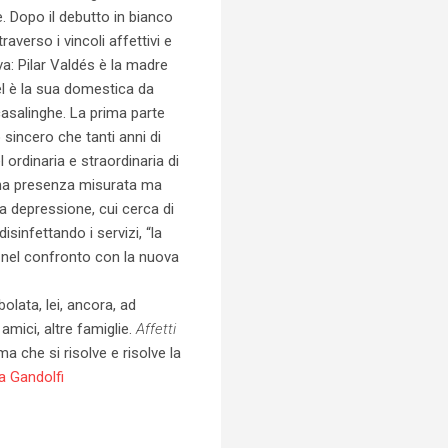
e. Dopo il debutto in bianco
averso i vincoli affettivi e
va: Pilar Valdés è la madre
el è la sua domestica da
casalinghe. La prima parte
 sincero che tanti anni di
ordinaria e straordinaria di
una presenza misurata ma
 depressione, cui cerca di
isinfettando i servizi, “la
e nel confronto con la nuova
bolata, lei, ancora, ad
 amici, altre famiglie.
Affetti
 che si risolve e risolve la
a Gandolfi