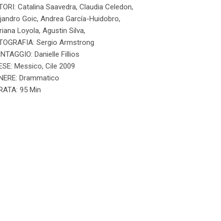
ORI: Catalina Saavedra, Claudia Celedon,
jandro Goic, Andrea García-Huidobro,
iana Loyola, Agustin Silva,
TOGRAFIA: Sergio Armstrong
TAGGIO: Danielle Fillios
SE: Messico, Cile 2009
NERE: Drammatico
RATA: 95 Min