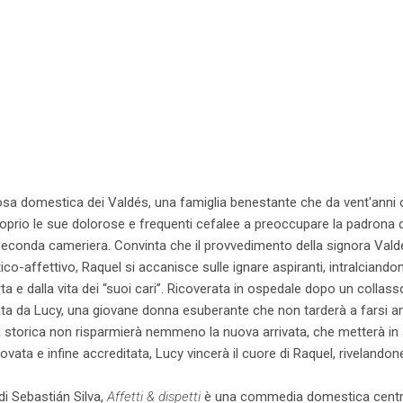
zosa domestica dei Valdés, una famiglia benestante che da vent'anni o
roprio le sue dolorose e frequenti cefalee a preoccupare la padrona d
seconda cameriera. Convinta che il provvedimento della signora Vald
co-affettivo, Raquel si accanisce sulle ignare aspiranti, intralciando
rta e dalla vita dei “suoi cari”. Ricoverata in ospedale dopo un collas
ta da Lucy, una giovane donna esuberante che non tarderà a farsi a
 storica non risparmierà nemmeno la nuova arrivata, che metterà in 
ovata e infine accreditata, Lucy vincerà il cuore di Raquel, riveland
di Sebastián Silva,
Affetti & dispetti
è una commedia domestica centrat