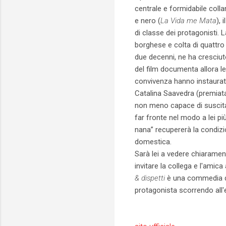
centrale e formidabile colla
e nero (
La Vida me Mata
), 
di classe dei protagonisti. 
borghese e colta di quattro 
due decenni, ne ha cresciuto
del film documenta allora le
convivenza hanno instaurato 
Catalina Saavedra (premiat
non meno capace di suscita
far fronte nel modo a lei più
nana” recupererà la condizio
domestica.
Sarà lei a vedere chiaramente 
invitare la collega e l'amica 
& dispetti
è una commedia di 
protagonista scorrendo all'e